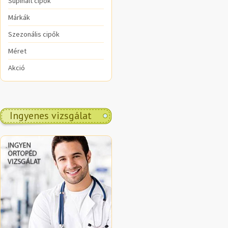
Supinált cipők
Márkák
Szezonális cipők
Méret
Akció
Ingyenes vizsgálat
.