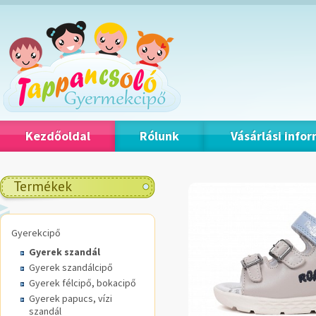
Kezdőoldal
Rólunk
Vásárlási info
Termékek
Gyerekcipő
Gyerek szandál
Gyerek szandálcipő
Gyerek félcipő, bokacipő
Gyerek papucs, vízi
szandál