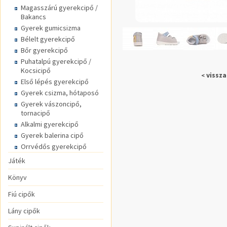
Magasszárú gyerekcipő /
Bakancs
Gyerek gumicsizma
Bélelt gyerekcipő
Bőr gyerekcipő
Puhatalpú gyerekcipő /
Kocsicipő
vissza
<
Első lépés gyerekcipő
Gyerek csizma, hótaposó
Gyerek vászoncipő,
tornacipő
Alkalmi gyerekcipő
Gyerek balerina cipő
Orrvédős gyerekcipő
Játék
Könyv
Fiú cipők
Lány cipők