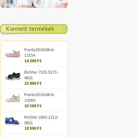
Kiemelt termékek
Ponte20 DA08-6-
1215A
14 200 Ft
Richter 7321-5171-
6821
13 800 Ft
Ponte20 DA08-6-
1928A
15 300 Ft
Richter 2902-1212-
6821
18 500 Ft