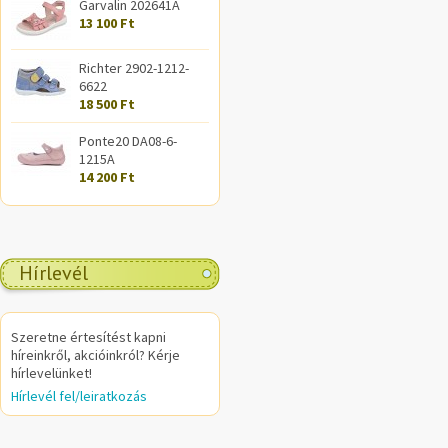
Garvalin 202641A
13 100 Ft
Richter 2902-1212-
6622
18 500 Ft
Ponte20 DA08-6-
1215A
14 200 Ft
Hírlevél
Szeretne értesítést kapni
híreinkről, akcióinkról? Kérje
hírlevelünket!
Hírlevél fel/leiratkozás