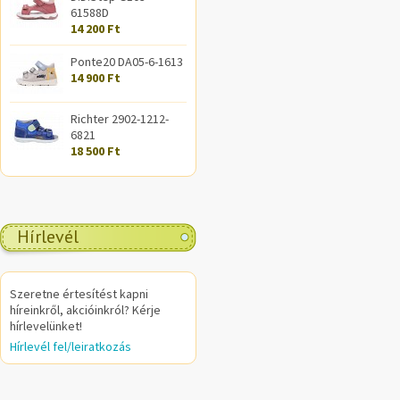
61588D
14 200 Ft
Ponte20 DA05-6-1613
14 900 Ft
Richter 2902-1212-
6821
18 500 Ft
Hírlevél
Szeretne értesítést kapni
híreinkről, akcióinkról? Kérje
hírlevelünket!
Hírlevél fel/leiratkozás