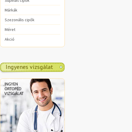
Supinált cipők
Márkák
Szezonális cipők
Méret
Akció
Ingyenes vizsgálat
.