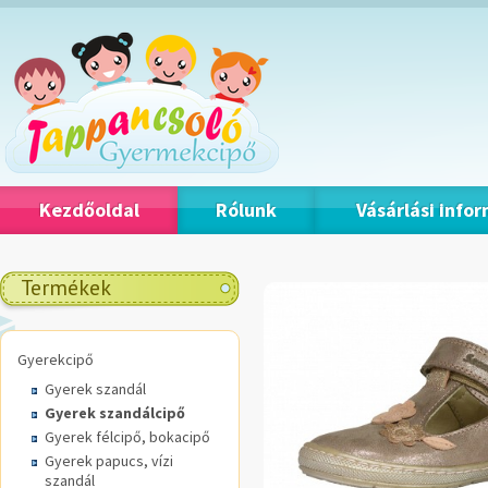
Kezdőoldal
Rólunk
Vásárlási info
Termékek
Gyerekcipő
Gyerek szandál
Gyerek szandálcipő
Gyerek félcipő, bokacipő
Gyerek papucs, vízi
szandál