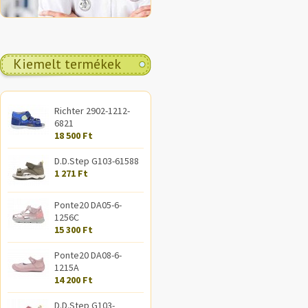
Kiemelt termékek
Richter 2902-1212-
6821
18 500 Ft
D.D.Step G103-61588
1 271 Ft
Ponte20 DA05-6-
1256C
15 300 Ft
Ponte20 DA08-6-
1215A
14 200 Ft
D.D.Step G103-