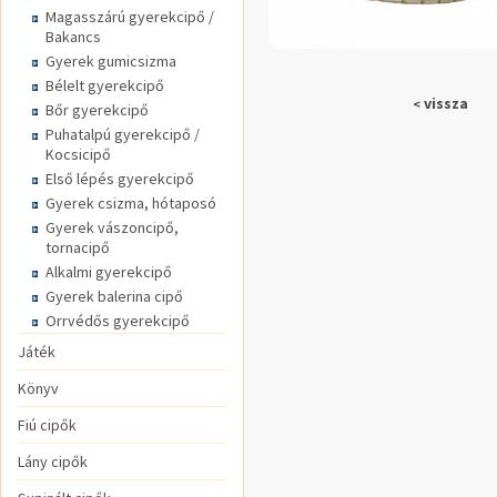
Magasszárú gyerekcipő /
Bakancs
Gyerek gumicsizma
Bélelt gyerekcipő
vissza
<
Bőr gyerekcipő
Puhatalpú gyerekcipő /
Kocsicipő
Első lépés gyerekcipő
Gyerek csizma, hótaposó
Gyerek vászoncipő,
tornacipő
Alkalmi gyerekcipő
Gyerek balerina cipő
Orrvédős gyerekcipő
Játék
Könyv
Fiú cipők
Lány cipők