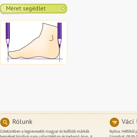
Méret segédlet
Rólunk
Váci 
Üzletünkben a legnevesebb magyar és külföldi márkák
Nyitva: Hétfőtől 
termékeit kínáljuk nagy választékban és kedvező áron. A
Szombat: 09.00-