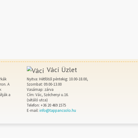
Váci Üzlet
rkák
Nyitva: Hétfőtől péntekig: 10.00-18.00,
ron. A
Szombat: 09.00-13.00
k
Vasárnap: zárva
ítják a
Cím: Vác, Széchenyi u.16.
(sétáló utca)
Telefon: +36 20 469 1575
E-mail:
info@tappancsolo.hu