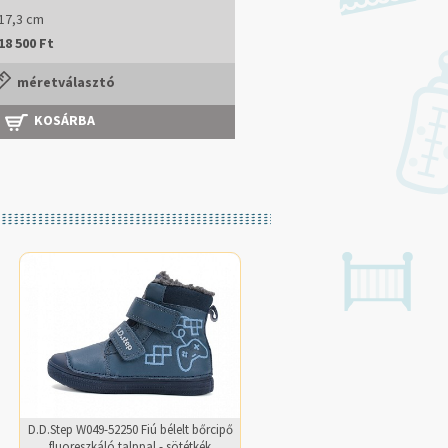
17,3 cm
18 500 Ft
méretválasztó
KOSÁRBA
D.D.Step W049-52250 Fiú bélelt bőrcipő
fluoreszkáló talppal - sötétkék