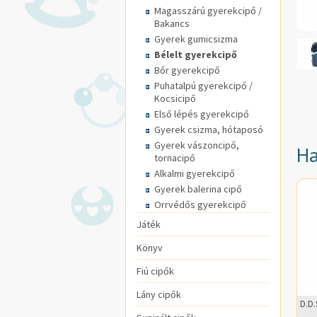
Magasszárú gyerekcipő /
Bakancs
Gyerek gumicsizma
Bélelt gyerekcipő
Bőr gyerekcipő
Puhatalpú gyerekcipő /
Kocsicipő
Első lépés gyerekcipő
Gyerek csizma, hótaposó
Gyerek vászoncipő,
Ha
tornacipő
Alkalmi gyerekcipő
Gyerek balerina cipő
Orrvédős gyerekcipő
Játék
Könyv
Fiú cipők
Lány cipők
D.D.