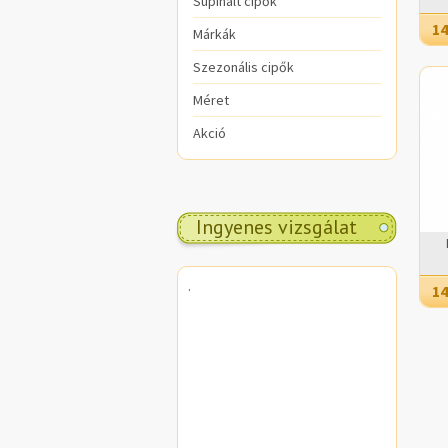
Supinált cipők
14
Márkák
Szezonális cipők
Méret
Akció
Ingyenes vizsgálat
.
14