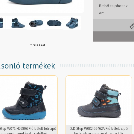
Belső talphossz:
Ár:
vissza
<
sonló termékek
Step W071-42680B Fiú bélelt bőrcipő
D.D.Step W082-52462A Fiú bélelt cipő
nyomott mintával - sötétkék
krokodilos mintával - sötétkék