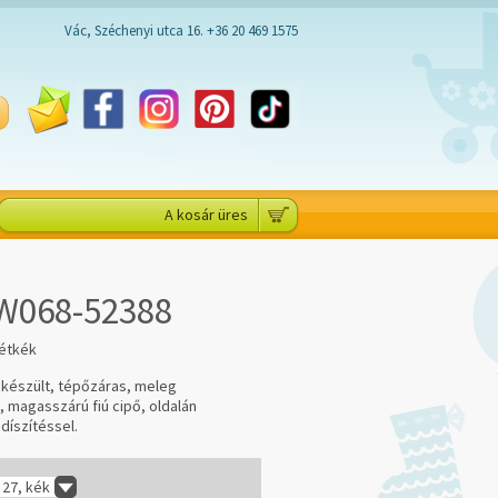
Vác, Széchenyi utca 16. +36 20 469 1575
A kosár üres
 W068-52388
tétkék
 készült, tépőzáras, meleg
, magasszárú fiú cipő, oldalán
díszítéssel.
27, kék