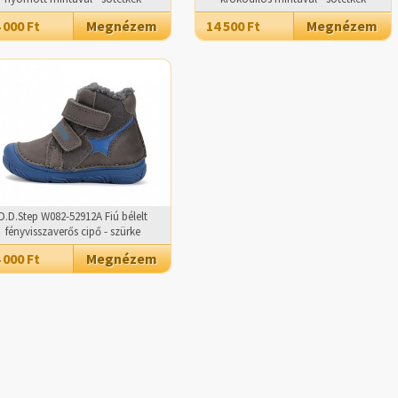
 000 Ft
Megnézem
14 500 Ft
Megnézem
D.D.Step W082-52912A Fiú bélelt
fényvisszaverős cipő - szürke
 000 Ft
Megnézem