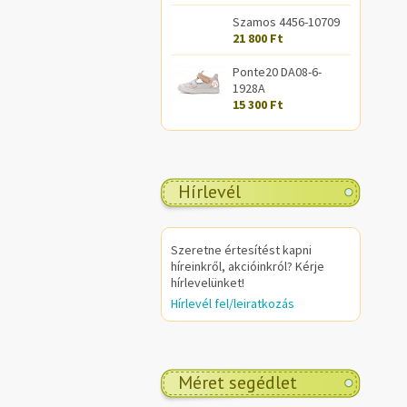
Szamos 4456-10709
21 800 Ft
Ponte20 DA08-6-
1928A
15 300 Ft
Hírlevél
Szeretne értesítést kapni
híreinkről, akcióinkról? Kérje
hírlevelünket!
Hírlevél fel/leiratkozás
Méret segédlet