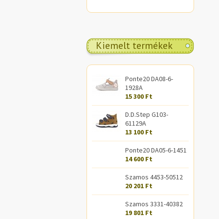
Kiemelt termékek
Ponte20 DA08-6-
1928A
15 300 Ft
D.D.Step G103-
61129A
13 100 Ft
Ponte20 DA05-6-1451
14 600 Ft
Szamos 4453-50512
20 201 Ft
Szamos 3331-40382
19 801 Ft