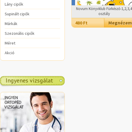
Lány cipők
Novum Könyvklub Fürkésző-1,2,3,4
Supinált cipők
osztály
480 Ft
Megnézem
Márkák
Szezonális cipők
Méret
Akció
Ingyenes vizsgálat
.