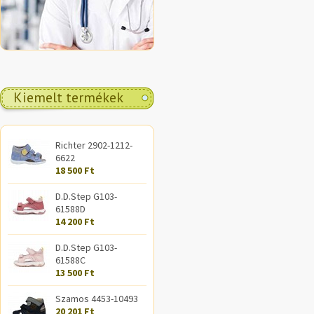
Kiemelt termékek
Richter 2902-1212-
6622
18 500 Ft
D.D.Step G103-
61588D
14 200 Ft
D.D.Step G103-
61588C
13 500 Ft
Szamos 4453-10493
20 201 Ft