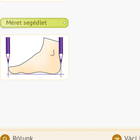
Méret segédlet
Rólunk
Váci 