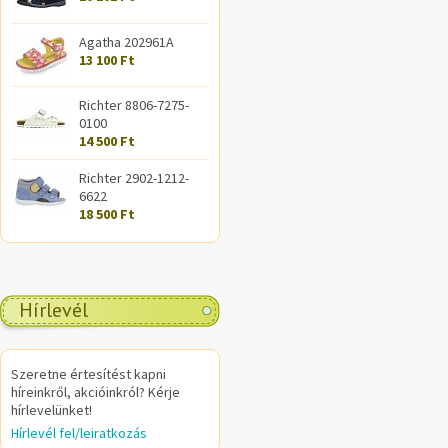
Agatha 202961A
13 100 Ft
Richter 8806-7275-
0100
14 500 Ft
Richter 2902-1212-
6622
18 500 Ft
Hírlevél
Szeretne értesítést kapni
híreinkről, akcióinkról? Kérje
hírlevelünket!
Hírlevél fel/leiratkozás