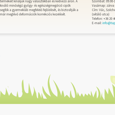
termékeit kínáljuk nagy választékban és kedvező áron. A
Szombat: 09.00-
kiváló minőségű gyógy- és egészségmegőrző cipők
Vasárnap: zárva
segítik a gyermekláb megfelelő fejlődését, és biztosítják a
Cím: Vác, Széche
már meglévő deformációk korrekciós kezelését.
(sétáló utca)
Telefon: +36 20 4
E-mail:
info@ta