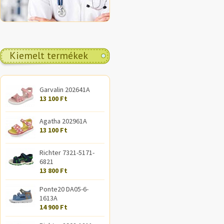
Kiemelt termékek
Garvalin 202641A
13 100 Ft
Agatha 202961A
13 100 Ft
Richter 7321-5171-
6821
13 800 Ft
Ponte20 DA05-6-
1613A
14 900 Ft