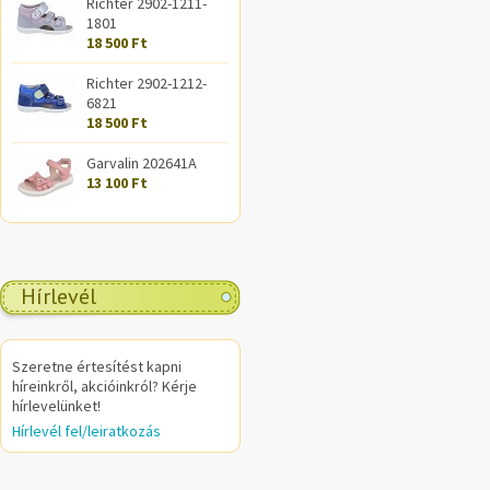
Richter 2902-1211-
1801
18 500 Ft
Richter 2902-1212-
6821
18 500 Ft
Garvalin 202641A
13 100 Ft
Hírlevél
Szeretne értesítést kapni
híreinkről, akcióinkról? Kérje
hírlevelünket!
Hírlevél fel/leiratkozás