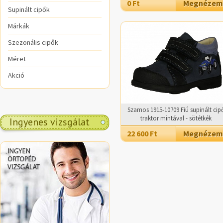
0 Ft
Megnézem
Supinált cipők
Márkák
Szezonális cipők
Méret
Akció
Szamos 1915-10709 Fiú supinált cip
traktor mintával - sötétkék
Ingyenes vizsgálat
22 600 Ft
Megnézem
.