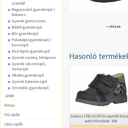
szandál
Magasszárú gyerekcipő /
Bakancs
Gyerek gumicsizma
vissza
<
Bélelt gyerekcipő
Bőr gyerekcipő
Puhatalpú gyerekcipő /
Kocsicipő
Első lépés gyerekcipő
Hasonló terméke
Gyerek csizma, hótaposó
Gyerek vászoncipő,
tornacipő
Alkalmi gyerekcipő
Gyerek balerina cipő
Orrvédős gyerekcipő
Játék
Könyv
Fiú cipők
Szamos 1785-10739 Fiú supinált bőrc
autós hímzéssel - kék
Lány cipők