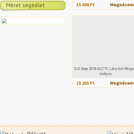
Méret segédlet
15 000 Ft
Megnézem
D.D.Step S078-61177C Lány bőr félcipő
mályva
15 201 Ft
Megnézem