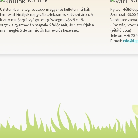
Rólunk
Vá
Üzletünkben a legnevesebb magyar és külföldi márkák
Nyitva: Hétfőtől 
termékeit kínáljuk nagy választékban és kedvező áron. A
Szombat: 09.00-
kiváló minőségű gyógy- és egészségmegőrző cipők
Vasárnap: zárva
segítik a gyermekláb megfelelő fejlődését, és biztosítják a
Cím: Vác, Széche
már meglévő deformációk korrekciós kezelését.
(sétáló utca)
Telefon: +36 20 4
E-mail:
info@ta