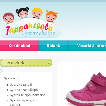
Kezdőoldal
Rólunk
Vásárlási info
Termékek
Gyerekcipő
Gyerek szandál
Gyerek szandálcipő
Gyerek félcipő, bokacipő
Gyerek papucs, vízi
szandál