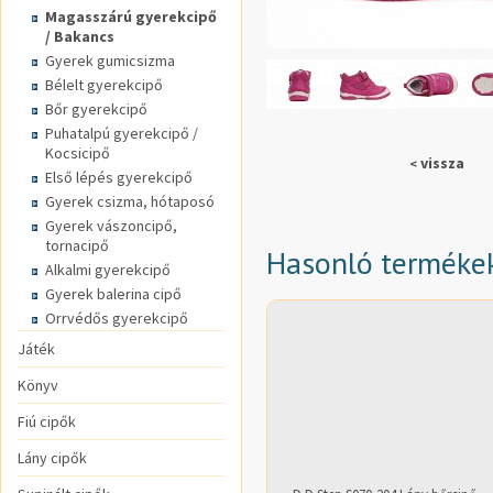
Magasszárú gyerekcipő
/ Bakancs
Gyerek gumicsizma
Bélelt gyerekcipő
Bőr gyerekcipő
Puhatalpú gyerekcipő /
Kocsicipő
vissza
<
Első lépés gyerekcipő
Gyerek csizma, hótaposó
Gyerek vászoncipő,
tornacipő
Hasonló terméke
Alkalmi gyerekcipő
Gyerek balerina cipő
Orrvédős gyerekcipő
Játék
Könyv
Fiú cipők
Lány cipők