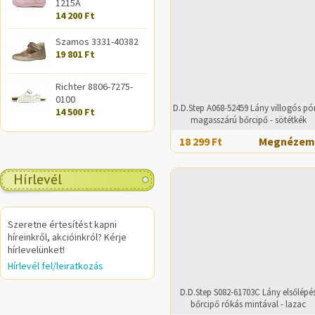
1215A
14 200 Ft
Szamos 3331-40382
19 801 Ft
Richter 8806-7275-
0100
D.D.Step A068-52459 Lány villogós pó
14 500 Ft
magasszárú bőrcipő - sötétkék
18 299 Ft
Megnézem
Hírlevél
Szeretne értesítést kapni
híreinkről, akcióinkról? Kérje
hírlevelünket!
Hírlevél fel/leiratkozás
D.D.Step S082-61703C Lány elsőlépé
bőrcipő rókás mintával - lazac