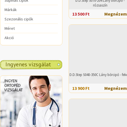
Supinált cipők
D.D.Step S070-204 Lány bőrcipő -
rózsaszín
Márkák
13 500 Ft
Megnézem
Szezonális cipők
Méret
Akció
Ingyenes vizsgálat
D.D.Step S040-350C Lány bőrcipő - fek
.
13 900 Ft
Megnézem