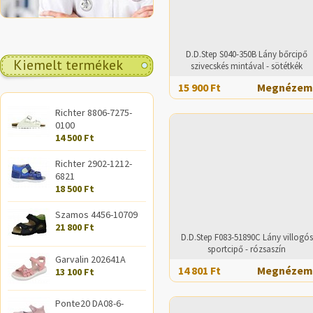
D.D.Step S040-350B Lány bőrcipő
Kiemelt termékek
szivecskés mintával - sötétkék
15 900 Ft
Megnézem
Richter 8806-7275-
0100
14 500 Ft
Richter 2902-1212-
6821
18 500 Ft
Szamos 4456-10709
21 800 Ft
D.D.Step F083-51890C Lány villogós
sportcipő - rózsaszín
Garvalin 202641A
14 801 Ft
Megnézem
13 100 Ft
Ponte20 DA08-6-