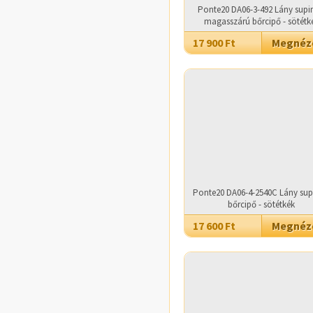
Ponte20 DA06-3-492 Lány supin
magasszárú bőrcipő - sötétk
17 900 Ft
Megné
Ponte20 DA06-4-2540C Lány sup
bőrcipő - sötétkék
17 600 Ft
Megné