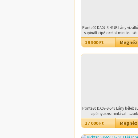
Ponte20 DA07-3-467B Lány vízálló
supinált cipő ocelot mintás - sö
19 900 Ft
Megné
Ponte20 DA07-3-549 Lány bélelt s
cipő nyuszis mintával - szür
17 000 Ft
Megné