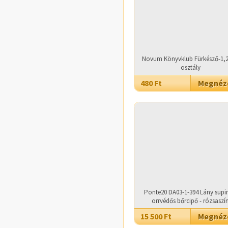
Novum Könyvklub Fürkésző-1,2
osztály
480 Ft
Megné
Ponte20 DA03-1-394 Lány supin
orrvédős bőrcipő - rózsaszí
15 500 Ft
Megné