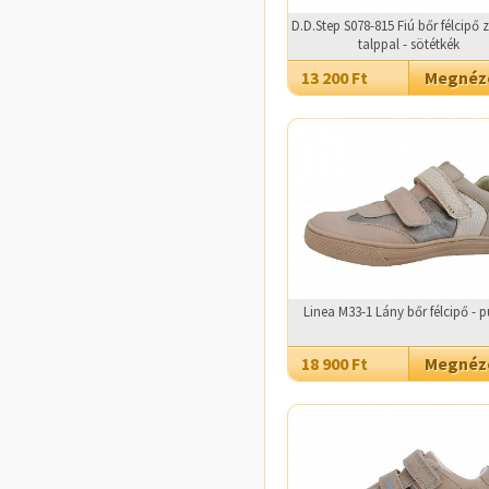
D.D.Step S078-815 Fiú bőr félcipő 
talppal - sötétkék
13 200 Ft
Megné
Linea M33-1 Lány bőr félcipő - 
18 900 Ft
Megné