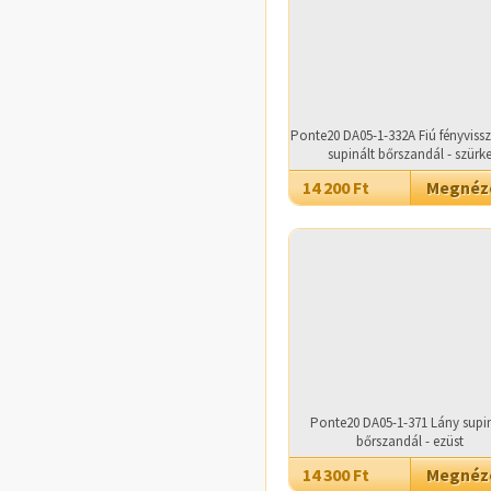
Ponte20 DA05-1-332A Fiú fényviss
supinált bőrszandál - szürk
14 200 Ft
Megné
Ponte20 DA05-1-371 Lány supin
bőrszandál - ezüst
14 300 Ft
Megné