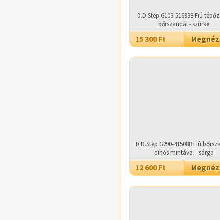
D.D.Step G103-51693B Fiú tépőz
bőrszandál - szürke
15 300 Ft
Megné
D.D.Step G290-41508B Fiú bőrsz
dinós mintával - sárga
12 600 Ft
Megné