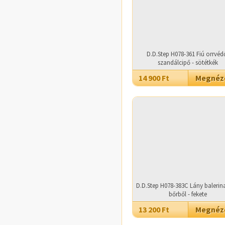
D.D.Step H078-361 Fiú orrvéd
szandálcipő - sötétkék
14 900 Ft
Megné
D.D.Step H078-383C Lány balerin
bőrből - fekete
13 200 Ft
Megné