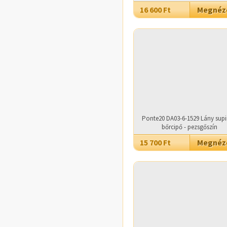
16 600 Ft
Megné
Ponte20 DA03-6-1529 Lány supi
bőrcipő - pezsgőszín
15 700 Ft
Megné