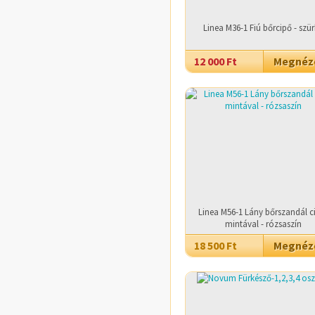
Linea M36-1 Fiú bőrcipő - szü
12 000 Ft
Megné
Linea M56-1 Lány bőrszandál c
mintával - rózsaszín
18 500 Ft
Megné