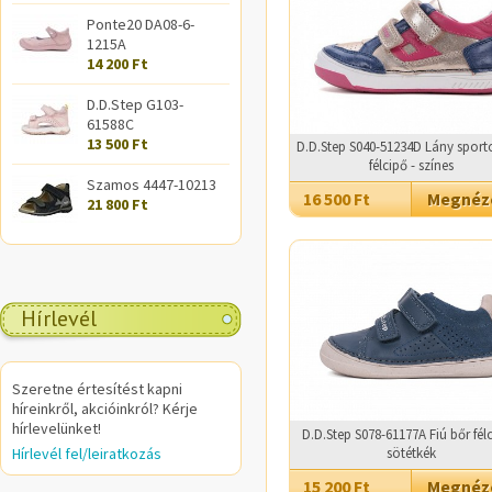
Ponte20 DA08-6-
1215A
14 200 Ft
D.D.Step G103-
61588C
13 500 Ft
D.D.Step S040-51234D Lány sport
félcipő - színes
Szamos 4447-10213
16 500 Ft
Megné
21 800 Ft
Hírlevél
Szeretne értesítést kapni
híreinkről, akcióinkról? Kérje
hírlevelünket!
D.D.Step S078-61177A Fiú bőr félc
Hírlevél fel/leiratkozás
sötétkék
15 200 Ft
Megné