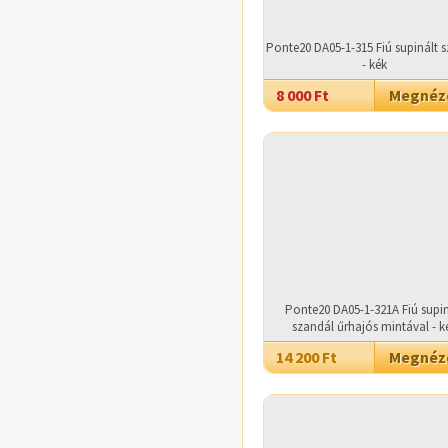
Ponte20 DA05-1-315 Fiú supinált 
- kék
8 000 Ft
Megné
Ponte20 DA05-1-321A Fiú supin
szandál űrhajós mintával - k
14 200 Ft
Megné