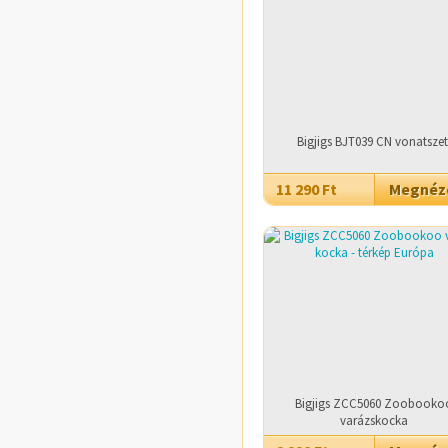
Bigjigs BJT039 CN vonatszet
11 290 Ft
Megné
Bigjigs ZCC5060 Zoobooko
varázskocka