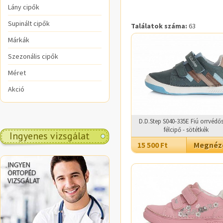
Lány cipők
Supinált cipők
Találatok száma:
63
Márkák
Szezonális cipők
Méret
Akció
D.D.Step S040-335E Fiú orrvédős
félcipő - sötétkék
Ingyenes vizsgálat
15 500 Ft
Megné
.