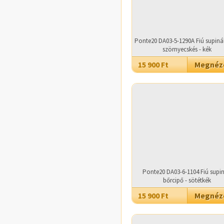
Ponte20 DA03-5-1290A Fiú supinál
szörnyecskés - kék
15 900 Ft
Megné
Ponte20 DA03-6-1104 Fiú supin
bőrcipő - sötétkék
15 900 Ft
Megné