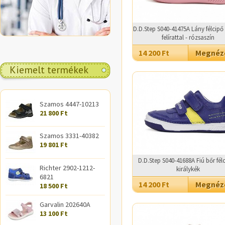
D.D.Step S040-41475A Lány félcip
felírattal - rózsaszín
14 200 Ft
Megné
Kiemelt termékek
Szamos 4447-10213
21 800 Ft
Szamos 3331-40382
19 801 Ft
D.D.Step S040-41688A Fiú bőr félc
Richter 2902-1212-
királykék
6821
14 200 Ft
Megné
18 500 Ft
Garvalin 202640A
13 100 Ft