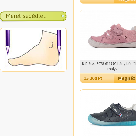
Méret segédlet
D.D.Step S078-61177C Lány bőr fél
mályva
15 200 Ft
Megné