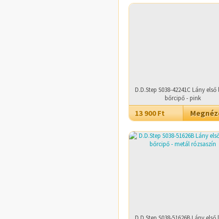
D.D.Step S038-42241C Lány első 
bőrcipő - pink
13 900 Ft
Megné
D.D.Step S038-51626B Lány első 