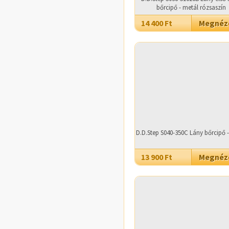
bőrcipő - metál rózsaszín
14 400 Ft
Megné
D.D.Step S040-350C Lány bőrcipő -
13 900 Ft
Megné