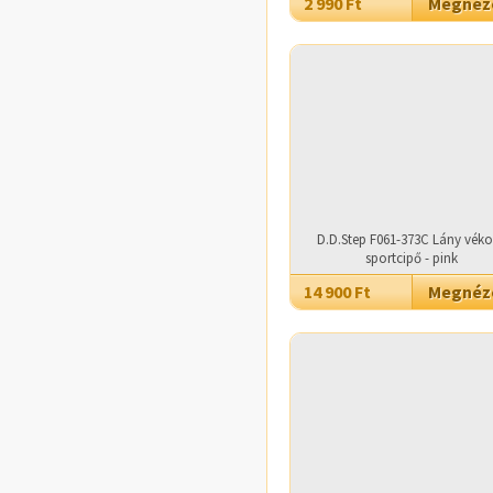
2 990 Ft
Megné
D.D.Step F061-373C Lány vék
sportcipő - pink
14 900 Ft
Megné