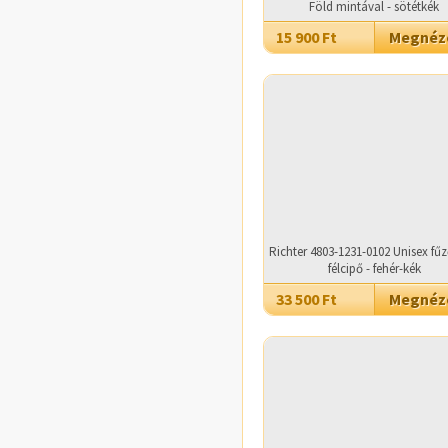
Föld mintával - sötétkék
15 900 Ft
Megné
Richter 4803-1231-0102 Unisex fűz
félcipő - fehér-kék
33 500 Ft
Megné