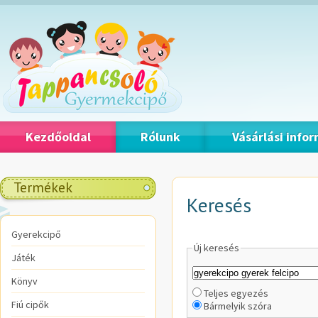
Kezdőoldal
Rólunk
Vásárlási info
Termékek
Keresés
Gyerekcipő
Új keresés
Játék
Könyv
Teljes egyezés
Fiú cipők
Bármelyik szóra