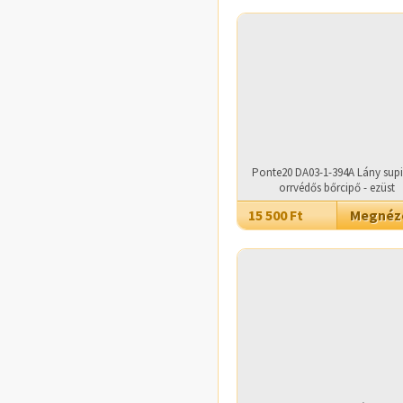
Ponte20 DA03-1-394A Lány supi
orrvédős bőrcipő - ezüst
15 500 Ft
Megné