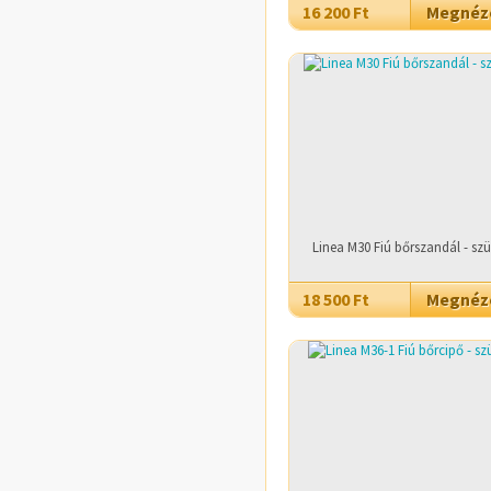
16 200 Ft
Megné
Linea M30 Fiú bőrszandál - szü
18 500 Ft
Megné