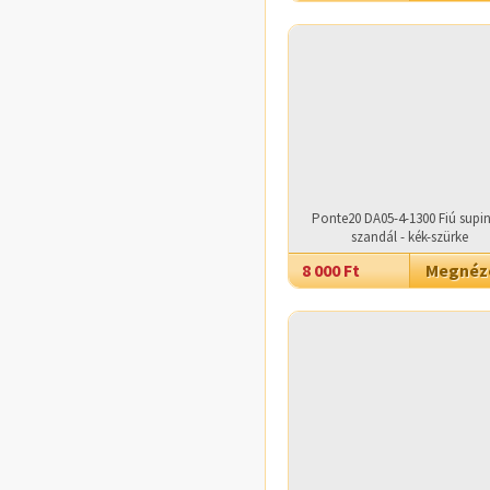
Ponte20 DA05-4-1300 Fiú supin
szandál - kék-szürke
8 000 Ft
Megné