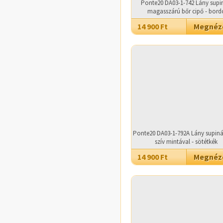
Ponte20 DA03-1-742 Lány supin
magasszárú bőr cipő - bord
14 900 Ft
Megné
Ponte20 DA03-1-792A Lány supinál
szív mintával - sötétkék
14 900 Ft
Megné