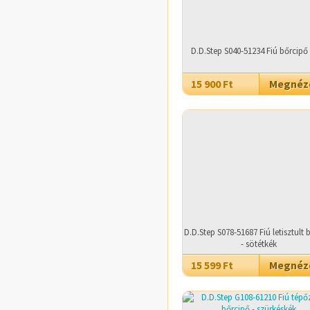
D.D.Step S040-51234 Fiú bőrcipő 
15 900 Ft
Megné
D.D.Step S078-51687 Fiú letisztult 
- sötétkék
15 599 Ft
Megné