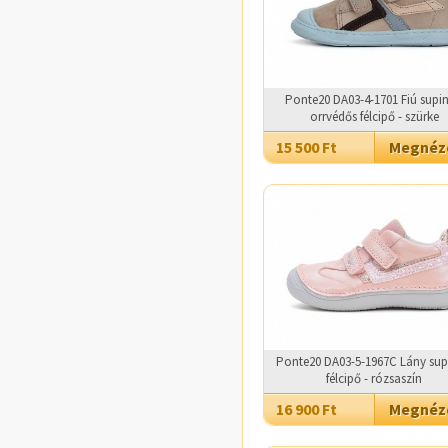
Ponte20 DA03-4-1701 Fiú supin
orrvédős félcipő - szürke
15 500 Ft
Megné
Ponte20 DA03-5-1967C Lány sup
félcipő - rózsaszín
16 900 Ft
Megné