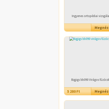
Ingyenes ortopédiai vizsgála
Megné
Bigjigs bb090 Virágos fűzőcs
5 280 Ft
Megné