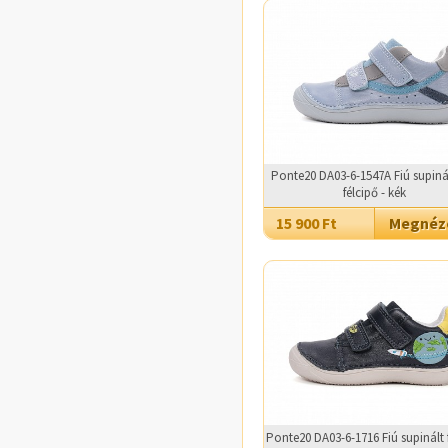
Ponte20 DA03-6-1547A Fiú supiná
félcipő - kék
15 900 Ft
Megné
Ponte20 DA03-6-1716 Fiú supinált 