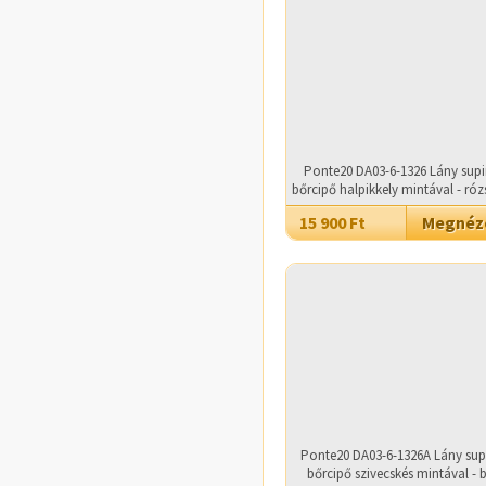
Ponte20 DA03-6-1326 Lány supi
bőrcipő halpikkely mintával - róz
15 900 Ft
Megné
Ponte20 DA03-6-1326A Lány sup
bőrcipő szivecskés mintával - 