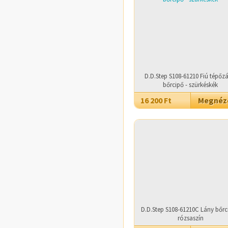
D.D.Step S108-61210 Fiú tépőz
bőrcipő - szürkéskék
16 200 Ft
Megné
D.D.Step S108-61210C Lány bőrc
rózsaszín