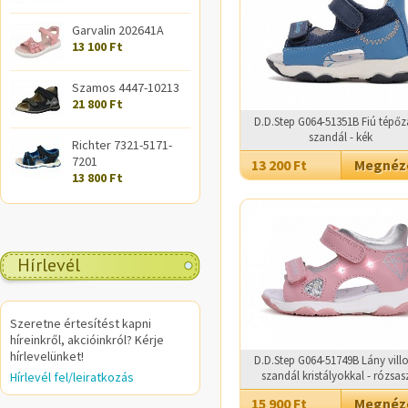
Garvalin 202641A
13 100 Ft
Szamos 4447-10213
21 800 Ft
D.D.Step G064-51351B Fiú tépőz
szandál - kék
Richter 7321-5171-
7201
13 200 Ft
Megné
13 800 Ft
Hírlevél
Szeretne értesítést kapni
híreinkről, akcióinkról? Kérje
hírlevelünket!
D.D.Step G064-51749B Lány vill
szandál kristályokkal - rózsas
Hírlevél fel/leiratkozás
15 900 Ft
Megné