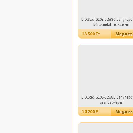
D.D.Step G103-61588C Lány tépő
bőrszandál - rózsaszín
13 500 Ft
Megné
D.D.Step G103-61588D Lány tépő
szandál - eper
14 200 Ft
Megné