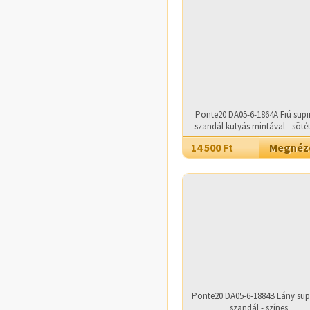
Ponte20 DA05-6-1864A Fiú supi
szandál kutyás mintával - söté
14 500 Ft
Megné
Ponte20 DA05-6-1884B Lány sup
szandál - színes