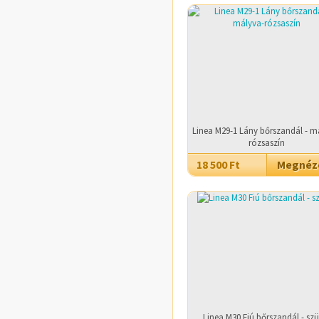
Linea M29-1 Lány bőrszandál - m
rózsaszín
18 500 Ft
Megné
Linea M30 Fiú bőrszandál - szü