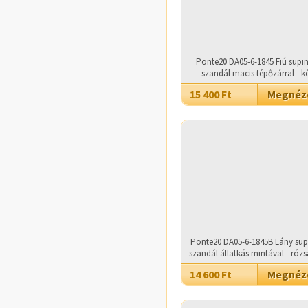
Ponte20 DA05-6-1845 Fiú supin
szandál macis tépőzárral - k
15 400 Ft
Megné
Ponte20 DA05-6-1845B Lány sup
szandál állatkás mintával - rózs
14 600 Ft
Megné