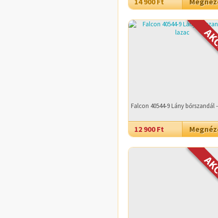
14 900 Ft
Megné
Falcon 40544-9 Lány bőrszandál -
12 900 Ft
Megné