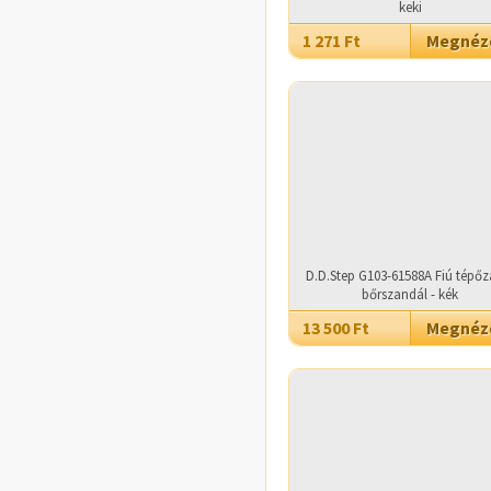
keki
1 271 Ft
Megné
D.D.Step G103-61588A Fiú tépőz
bőrszandál - kék
13 500 Ft
Megné