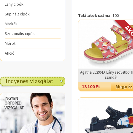
Lány cipők
Supinált cipők
Találatok száma:
100
Márkák
Szezonális cipők
Méret
Akció
Agatha 202961A Lány szövetből k
szandál
Ingyenes vizsgálat
13 100 Ft
Megné
.