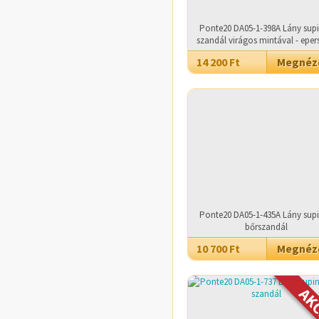
Ponte20 DA05-1-398A Lány supi
szandál virágos mintával - eper
14 200 Ft
Megné
Ponte20 DA05-1-435A Lány supi
bőrszandál
10 700 Ft
Megné