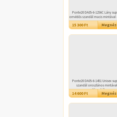
Ponte20 DA05-6-1256C Lány sup
orrvédős szandál macis mintával 
15 300 Ft
Megné
Ponte20 DA05-6-1451 Unisex sup
szandál oroszlános mintával
világoskék
14 600 Ft
Megné