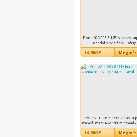
Ponte20 DA05-6-1451A Unisex sup
szandál oroszlános - sárga
14 600 Ft
Megné
Ponte20 DA05-6-1613 Unisex sup
szandál medve-kontúr mintával - 
14 900 Ft
Megné