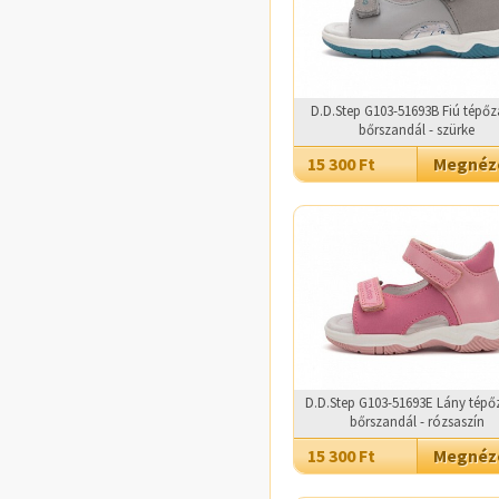
D.D.Step G103-51693B Fiú tépőz
bőrszandál - szürke
15 300 Ft
Megné
D.D.Step G103-51693E Lány tépő
bőrszandál - rózsaszín
15 300 Ft
Megné