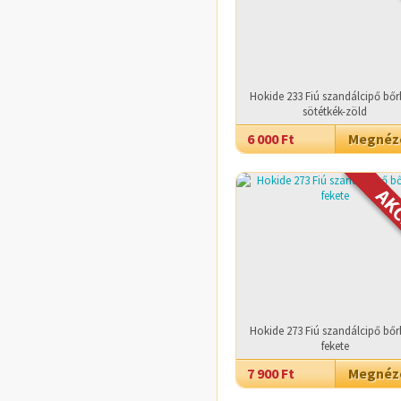
Hokide 233 Fiú szandálcipő bőrb
sötétkék-zöld
6 000 Ft
Megné
Hokide 273 Fiú szandálcipő bőrb
fekete
7 900 Ft
Megné