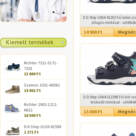
D.D.Step G064-41202 Fiú ledes sz
űrhajós mintával - sötétkék
14 900 Ft
Megné
Kiemelt termékek
Richter 7321-5171-
7201
13 800 Ft
Szamos 3331-40382
19 801 Ft
D.D.Step G064-51239B Fiú bőr sz
krokodil mintával - sötétké
Richter 2902-1212-
6622
13 800 Ft
Megné
18 500 Ft
D.D.Step G103-61588
1 271 Ft