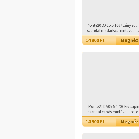
Ponte20 DA05-5-1667 Lány supi
szandál madárkás mintával - f
14 900 Ft
Megné
Ponte20 DA05-5-1708 Fiú supin
szandál cápás mintával - söté
14 900 Ft
Megné