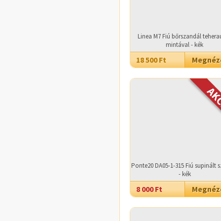
Linea M7 Fiú bőrszandál tehera
mintával - kék
18 500 Ft
Megné
Ponte20 DA05-1-315 Fiú supinált 
- kék
8 000 Ft
Megné