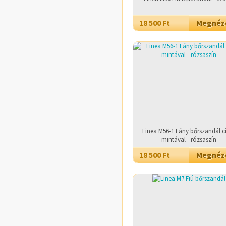
18 500 Ft
Megné
Linea M56-1 Lány bőrszandál c
mintával - rózsaszín
18 500 Ft
Megné