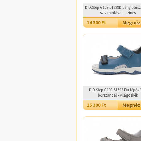
D.D.Step G103-51229D Lány bőrs
szív mintával - színes
14 300 Ft
Megné
D.D.Step G103-51693 Fiú tépőz
bőrszandál - világoskék
15 300 Ft
Megné