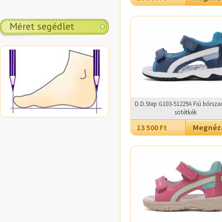
Méret segédlet
D.D.Step G103-51229A Fiú bőrsza
sötétkék
13 500 Ft
Megné