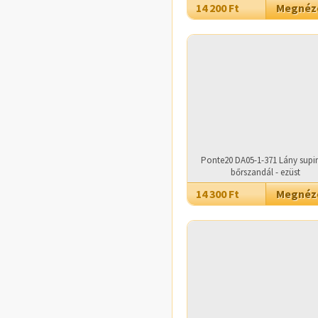
14 200 Ft
Megné
Ponte20 DA05-1-371 Lány supin
bőrszandál - ezüst
14 300 Ft
Megné