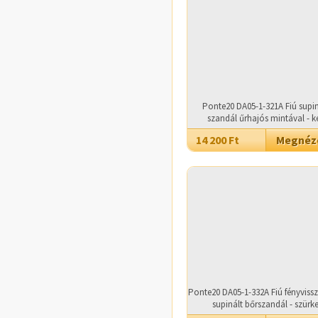
Ponte20 DA05-1-321A Fiú supin
szandál űrhajós mintával - k
14 200 Ft
Megné
Ponte20 DA05-1-332A Fiú fényviss
supinált bőrszandál - szürk