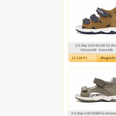
D.D.Step G103-61129A Fiú dín
bőrszandál - barna-kék
13 100 Ft
Megné
D.D.Step G103-61588 Fiú bőrszan