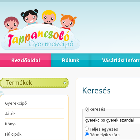
Kezdőoldal
Rólunk
Vásárlási info
Termékek
Keresés
Gyerekcipő
Új keresés
Játék
Könyv
Teljes egyezés
Fiú cipők
Bármelyik szóra