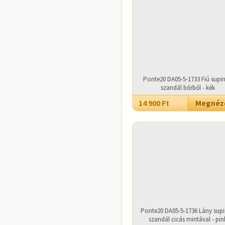
Ponte20 DA05-5-1733 Fiú supin
szandál bőrből - kék
14 900 Ft
Megné
Ponte20 DA05-5-1736 Lány supi
szandál cicás mintával - pin