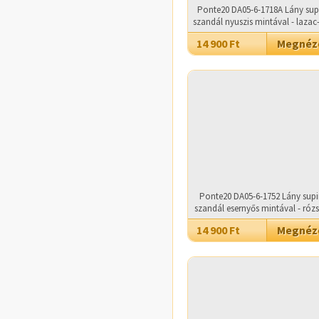
Ponte20 DA05-6-1718A Lány sup
szandál nyuszis mintával - lazac
14 900 Ft
Megné
Ponte20 DA05-6-1752 Lány supi
szandál esernyős mintával - róz
14 900 Ft
Megné