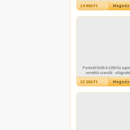
14 900 Ft
Megné
Ponte20 DA05-6-1256 Fiú supin
orrvédős szandál - világosk
15 300 Ft
Megné