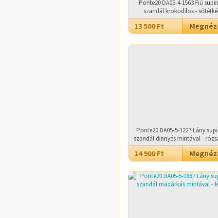
Ponte20 DA05-4-1563 Fiú supin
szandál krokodilos - sötétké
13 500 Ft
Megné
Ponte20 DA05-5-1227 Lány supi
szandál dinnyés mintával - rózs
14 900 Ft
Megné