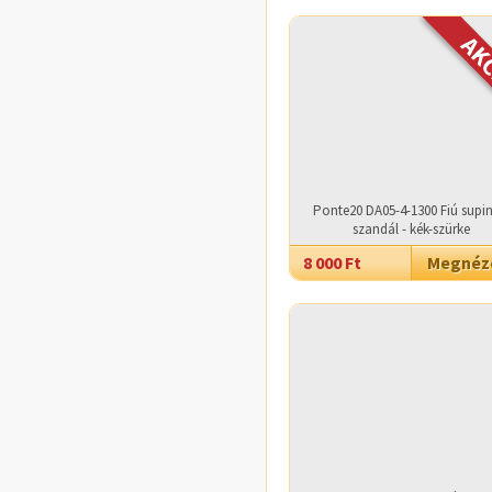
Ponte20 DA05-4-1300 Fiú supin
szandál - kék-szürke
8 000 Ft
Megné