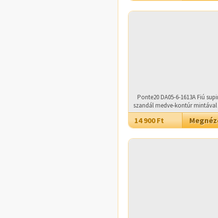
Ponte20 DA05-6-1613A Fiú supi
szandál medve-kontúr mintával 
14 900 Ft
Megné