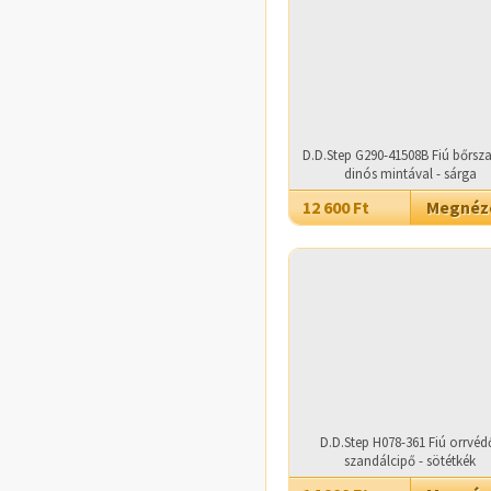
D.D.Step G290-41508B Fiú bőrsz
dinós mintával - sárga
12 600 Ft
Megné
D.D.Step H078-361 Fiú orrvéd
szandálcipő - sötétkék