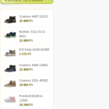
Szamos 4447-10213
21 800 Ft
Richter 7321-5171-
6821
13 800 Ft
D.D.Step G103-61588
1 271 Ft
Szamos 4445-10452
21 800 Ft
Szamos 3331-40382
19 801 Ft
Ponte20 DA05-6-
1256C
15 300 Ft