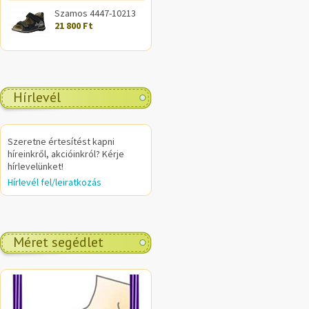
Szamos 4447-10213
21 800 Ft
Hírlevél
Szeretne értesítést kapni
híreinkről, akcióinkról? Kérje
hírlevelünket!
Hírlevél fel/leiratkozás
Méret segédlet