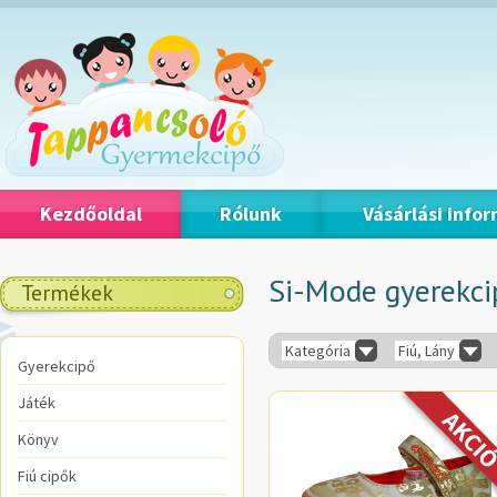
Kezdőoldal
Rólunk
Vásárlási info
Si-Mode gyerekci
Termékek
Kategória
Fiú, Lány
Gyerekcipő
Játék
Könyv
Fiú cipők