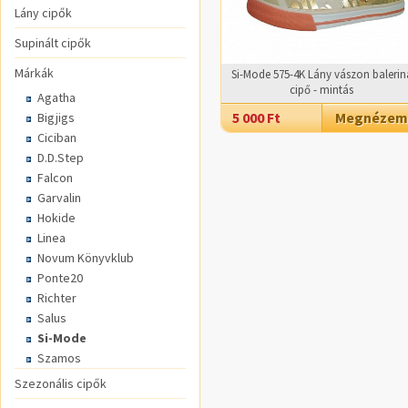
Lány cipők
Supinált cipők
Márkák
Si-Mode 575-4K Lány vászon balerin
cipő - mintás
Agatha
5 000 Ft
Megnézem
Bigjigs
Ciciban
D.D.Step
Falcon
Garvalin
Hokide
Linea
Novum Könyvklub
Ponte20
Richter
Salus
Si-Mode
Szamos
Szezonális cipők