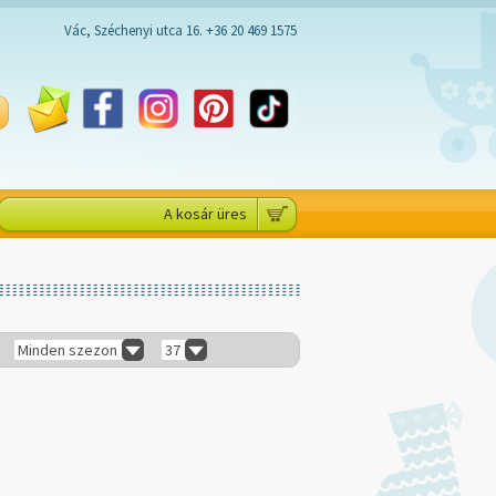
Vác, Széchenyi utca 16. +36 20 469 1575
A kosár üres
Minden szezon
37