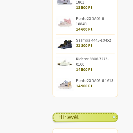
1801
18 500 Ft
Ponte20 DA05-6-
1884B
14 600 Ft
Szamos 4445-10452
21 800 Ft
Richter 8806-7275-
0100
14 500 Ft
Ponte20 DA05-6-1613
14 900 Ft
Hírlevél