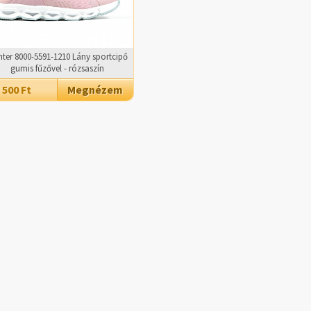
hter 8000-5591-1210 Lány sportcipő
gumis fűzővel - rózsaszín
 500 Ft
Megnézem