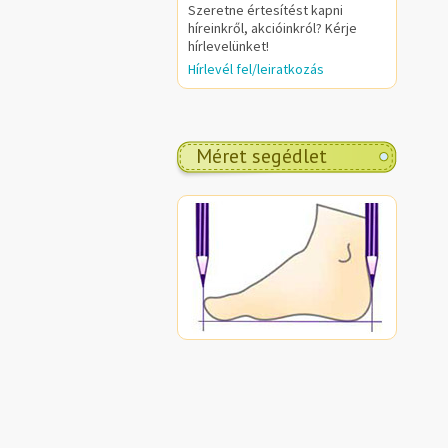
Szeretne értesítést kapni
híreinkről, akcióinkról? Kérje
hírlevelünket!
Hírlevél fel/leiratkozás
Méret segédlet