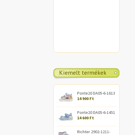
Kiemelt termékek
Ponte20 DA05-6-1613
14 900 Ft
Ponte20 DA05-6-1451
14 600 Ft
Richter 2902-1211-