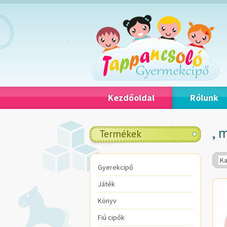
Kezdőoldal
Rólunk
, 
Termékek
Ka
Gyerekcipő
Játék
Könyv
Fiú cipők