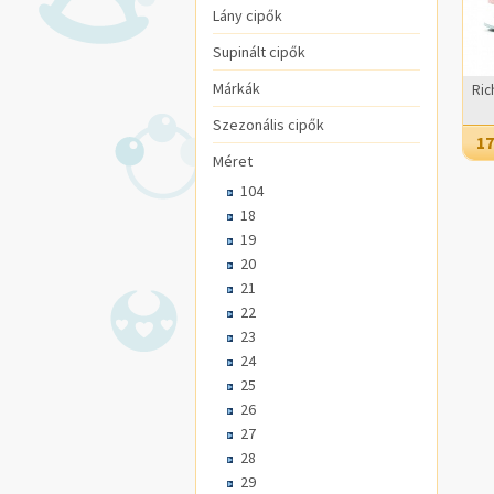
Lány cipők
Supinált cipők
Márkák
Ric
Szezonális cipők
17
Méret
104
18
19
20
21
22
23
24
25
26
27
28
29