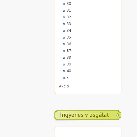
30
31
32
33
34
35
36
37
38
39
40
x
Akció
Ingyenes vizsgálat
.