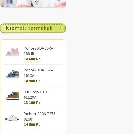
Kiemelt termékek
Ponte20 DA05-6-
1884B
14 600 Ft
Ponte20 DA05-6-
1613A
14 900 Ft
D.D.Step G103-
61129A
13 100 Ft
Richter 8806-7275-
0100
14 500 Ft