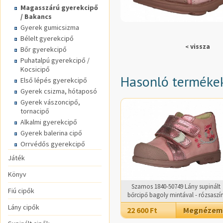
Magasszárú gyerekcipő
/ Bakancs
Gyerek gumicsizma
Bélelt gyerekcipő
vissza
<
Bőr gyerekcipő
Puhatalpú gyerekcipő /
Kocsicipő
Hasonló terméke
Első lépés gyerekcipő
Gyerek csizma, hótaposó
Gyerek vászoncipő,
tornacipő
Alkalmi gyerekcipő
Gyerek balerina cipő
Orrvédős gyerekcipő
Játék
Könyv
Szamos 1840-50749 Lány supinált
Fiú cipők
bőrcipő bagoly mintával - rózsaszí
Lány cipők
22 600 Ft
Megnézem