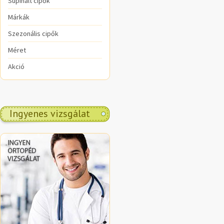
Supinált cipők
Márkák
Szezonális cipők
Méret
Akció
Ingyenes vizsgálat
.