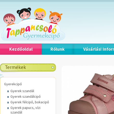
Kezdőoldal
Rólunk
Vásárlási info
Termékek
Gyerekcipő
Gyerek szandál
Gyerek szandálcipő
Gyerek félcipő, bokacipő
Gyerek papucs, vízi
szandál