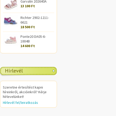
Garvalin 202640A
13 100 Ft
Richter 2902-1211-
6621
18 500 Ft
Ponte20 DA05-6-
1884B
14 600 Ft
Hírlevél
Szeretne értesítést kapni
híreinkről, akcióinkról? Kérje
hírlevelünket!
Hírlevél fel/leiratkozás