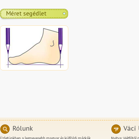
Méret segédlet
Rólunk
Váci 
Üzletünkben a legnevesebb magyar és külföldi márkák
Nyitva: Hétfőtől 