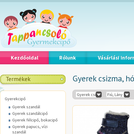
Kezdőoldal
Rólunk
Vásárlási info
Gyerek csizma, h
Termékek
Gyerek csizma, hótaposó
Fiú, Lány
Gyerekcipő
Gyerek szandál
Gyerek szandálcipő
Gyerek félcipő, bokacipő
Gyerek papucs, vízi
szandál