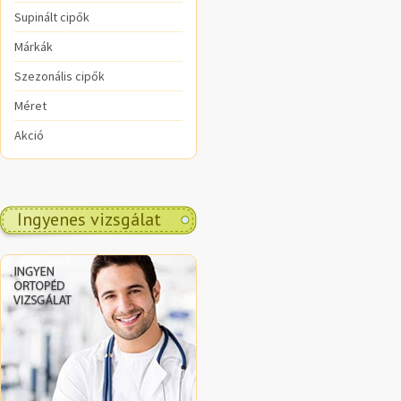
Supinált cipők
Márkák
Szezonális cipők
Méret
Akció
Ingyenes vizsgálat
.