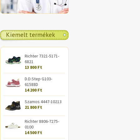
Kiemelt termékek
Richter 7321-5171-
6821
13 800 Ft
D.D.Step G103-
61588D
14 200 Ft
Szamos 4447-10213
21 800 Ft
Richter 8806-7275-
0100
14 500 Ft