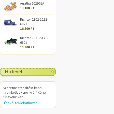
Agatha 202961A
13 100 Ft
Richter 2902-1212-
6821
18 500 Ft
Richter 7321-5171-
6821
13 800 Ft
Hírlevél
Szeretne értesítést kapni
híreinkről, akcióinkról? Kérje
hírlevelünket!
Hírlevél fel/leiratkozás