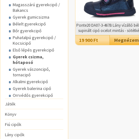
Magasszárú gyerekcipő /
Bakancs
Gyerek gumicsizma
Bélelt gyerekcipő
Ponte20 DA07-3-467B Lány vízálló bél
Bőr gyerekcipő
supinált cipő ocelot mintás - sötétk
Puhatalpú gyerekcipő /
19 900 Ft
Megnézem
Kocsicipő
Első lépés gyerekcipő
Gyerek csizma,
hótaposó
Gyerek vászoncipő,
tornacipő
Alkalmi gyerekcipő
Gyerek balerina cipő
Orrvédős gyerekcipő
Játék
Könyv
Fiú cipők
Lány cipők