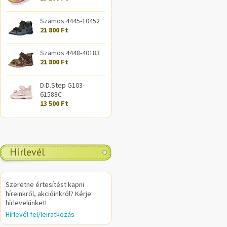
Szamos 4445-10452
21 800 Ft
Szamos 4448-40183
21 800 Ft
D.D.Step G103-
61588C
13 500 Ft
Hírlevél
Szeretne értesítést kapni
híreinkről, akcióinkról? Kérje
hírlevelünket!
Hírlevél fel/leiratkozás