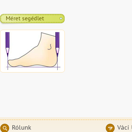
Méret segédlet
Rólunk
Váci 