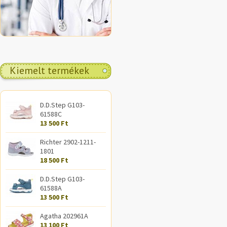
Kiemelt termékek
D.D.Step G103-
61588C
13 500 Ft
Richter 2902-1211-
1801
18 500 Ft
D.D.Step G103-
61588A
13 500 Ft
Agatha 202961A
13 100 Ft