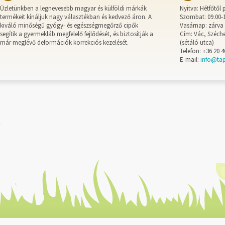
Üzletünkben a legnevesebb magyar és külföldi márkák
Nyitva: Hétfőtől 
termékeit kínáljuk nagy választékban és kedvező áron. A
Szombat: 09.00-
kiváló minőségű gyógy- és egészségmegőrző cipők
Vasárnap: zárva
segítik a gyermekláb megfelelő fejlődését, és biztosítják a
Cím: Vác, Széche
már meglévő deformációk korrekciós kezelését.
(sétáló utca)
Telefon: +36 20 4
E-mail:
info@ta