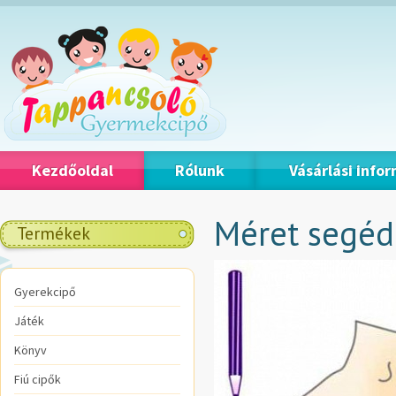
Kezdőoldal
Rólunk
Vásárlási info
Méret segéd
Termékek
Gyerekcipő
Játék
Könyv
Fiú cipők