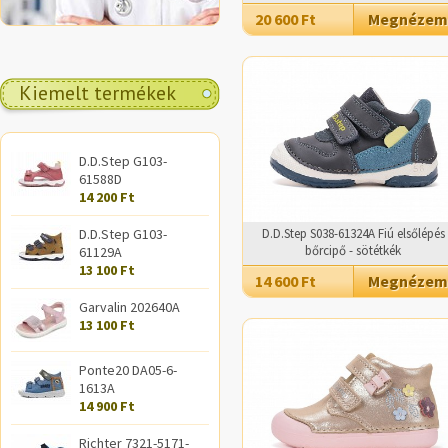
20 600 Ft
Megnézem
Kiemelt termékek
D.D.Step G103-
61588D
14 200 Ft
D.D.Step G103-
D.D.Step S038-61324A Fiú elsőlépés
bőrcipő - sötétkék
61129A
13 100 Ft
14 600 Ft
Megnézem
Garvalin 202640A
13 100 Ft
Ponte20 DA05-6-
1613A
14 900 Ft
Richter 7321-5171-