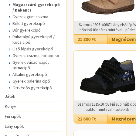
Magasszárú gyerekcipő
/ Bakancs
Gyerek gumicsizma
Bélelt gyerekcipő
Szamos 1906-40667 Lány első lépés
Bőr gyerekcipő
bőrcipő tündéres mintával - púder
Puhatalpú gyerekcipő /
21 800 Ft
Megnézem
Kocsicipő
Első lépés gyerekcipő
Gyerek csizma, hótaposó
Gyerek vászoncipő,
tornacipő
Alkalmi gyerekcipő
Gyerek balerina cipő
Orrvédős gyerekcipő
Játék
Szamos 1915-10709 Fiú supinált cip
Könyv
traktor mintával - sötétkék
Fiú cipők
22 600 Ft
Megnézem
Lány cipők