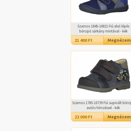
Szamos 1845-10821 Fiú első lépés
bőrcipő sárkány mintával - kék
21 400 Ft
Megnézem
Szamos 1785-10739 Fiú supinált bőrc
autós hímzéssel - kék
22 000 Ft
Megnézem