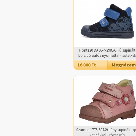
Ponte20 DA06-4-2985A Fiú supinált
bőrcipő autós nyomattal - sötétkék
16 800 Ft
Megnézem
Szamos 1775-50749 Lány supinált ci
katicákkal - rózsaszín