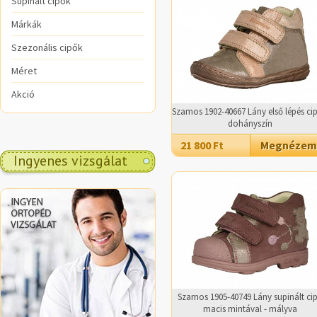
Supinált cipők
Márkák
Szezonális cipők
Méret
Akció
Szamos 1902-40667 Lány első lépés cip
dohányszín
21 800 Ft
Megnézem
Ingyenes vizsgálat
.
Szamos 1905-40749 Lány supinált ci
macis mintával - mályva