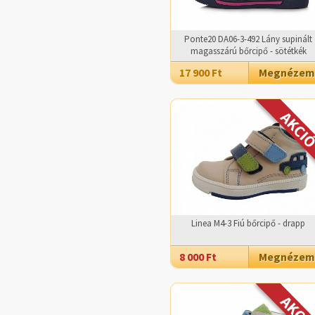
Ponte20 DA06-3-492 Lány supinált
magasszárú bőrcipő - sötétkék
17 900 Ft
Megnézem
Linea M4-3 Fiú bőrcipő - drapp
8 000 Ft
Megnézem