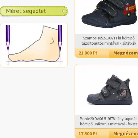
Méret segédlet
Szamos 1852-10821 Fiú bőrcipő
tűzoltóautós mintával - sötétkék
21 800 Ft
Megnézem
Ponte20 DA06-5-2678 Lány supinált
bőrcipő unikornis mintával - fekete
17 500 Ft
Megnézem