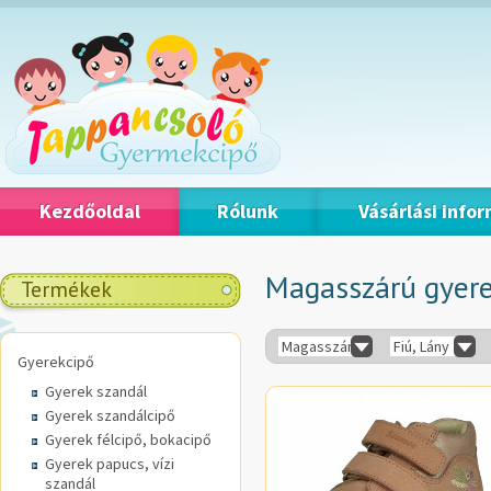
Kezdőoldal
Rólunk
Vásárlási info
Magasszárú gyere
Termékek
Magasszárú gyerekcipő / Baka
Fiú, Lány
Gyerekcipő
Gyerek szandál
Gyerek szandálcipő
Gyerek félcipő, bokacipő
Gyerek papucs, vízi
szandál