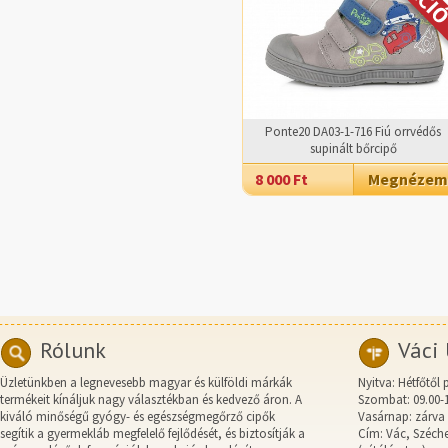
Ponte20 DA03-1-716 Fiú orrvédős
supinált bőrcipő
8 000 Ft
Megnézem
Rólunk
Váci 
Üzletünkben a legnevesebb magyar és külföldi márkák
Nyitva: Hétfőtől 
termékeit kínáljuk nagy választékban és kedvező áron. A
Szombat: 09.00-
kiváló minőségű gyógy- és egészségmegőrző cipők
Vasárnap: zárva
segítik a gyermekláb megfelelő fejlődését, és biztosítják a
Cím: Vác, Széche