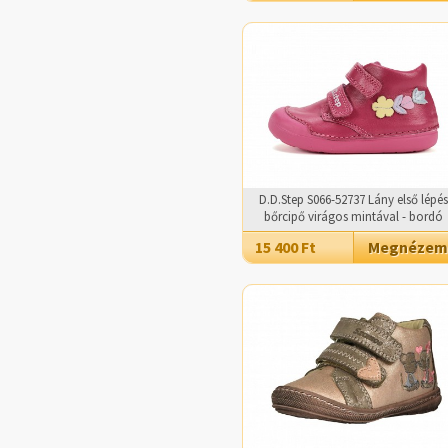
D.D.Step S066-52737 Lány első lépés
bőrcipő virágos mintával - bordó
15 400 Ft
Megnézem