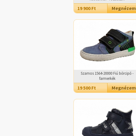
19 900 Ft
Megnézem
Szamos 1564-20000 Fiú bőrcipő -
farmerkék
19 500 Ft
Megnézem