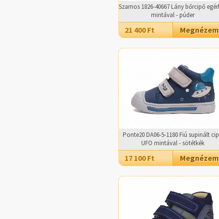
Szamos 1826-40667 Lány bőrcipő egér
mintával - púder
21 400 Ft
Megnézem
Ponte20 DA06-5-1180 Fiú supinált ci
UFO mintával - sötétkék
17 100 Ft
Megnézem