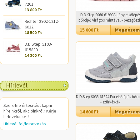
7201
13 800 Ft
D.D.Step S066-61993A Lány elsőlépé
bőrcipő virágos mintával - pezsgősz
Richter 2902-1212-
6622
15 000 Ft
Megnézem
18 500 Ft
D.D.Step G103-
61588D
14 200 Ft
Hírlevél
D.D.Step S038-61324 Fiú elsőlépés bőrc
- szürkéskék
Szeretne értesítést kapni
híreinkről, akcióinkról? Kérje
14 600 Ft
Megnézem
hírlevelünket!
Hírlevél fel/leiratkozás