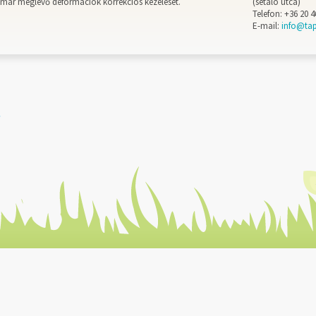
már meglévő deformációk korrekciós kezelését.
(sétáló utca)
Telefon: +36 20 4
E-mail:
info@ta