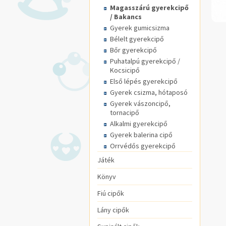
Magasszárú gyerekcipő
/ Bakancs
Gyerek gumicsizma
Bélelt gyerekcipő
Bőr gyerekcipő
Puhatalpú gyerekcipő /
Kocsicipő
Első lépés gyerekcipő
Gyerek csizma, hótaposó
Gyerek vászoncipő,
tornacipő
Alkalmi gyerekcipő
Gyerek balerina cipő
Orrvédős gyerekcipő
Játék
Könyv
Fiú cipők
Lány cipők