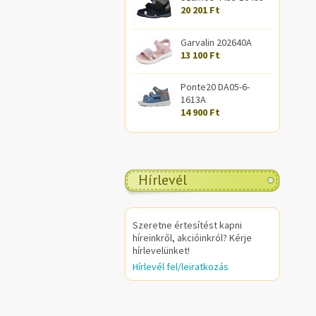
20 201 Ft
Garvalin 202640A
13 100 Ft
Ponte20 DA05-6-
1613A
14 900 Ft
Hírlevél
Szeretne értesítést kapni
híreinkről, akcióinkról? Kérje
hírlevelünket!
Hírlevél fel/leiratkozás