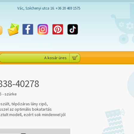
Vác, Széchenyi utca 16. +36 20 469 1575
A kosár üres
838-40278
 - szürke
szült, tépőzáras lány cipő,
szel az optimális bokatartás
ztult modell, ezért sok mindennel jól