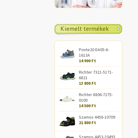
Kiemelt termékek
Ponte20 DA05-6-
1613A
14 900 Ft
Richter 7321-5171-
6821
13 800 Ft
Richter 8806-7275-
0100
14 500 Ft
Szamos 4456-10709
21 800 Ft
Szamos 4453-10493