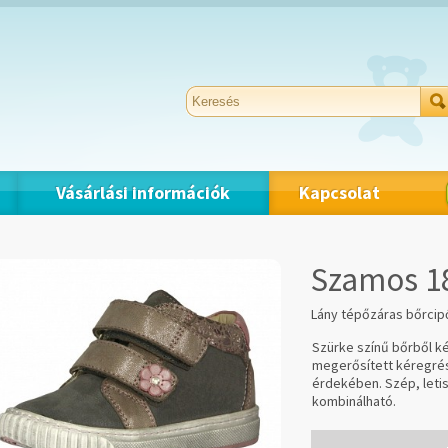
Vásárlási információk
Kapcsolat
Szamos 1
Lány tépőzáras bőrcipő
Szürke színű bőrből ké
megerősített kéregrés
érdekében. Szép, letis
kombinálható.