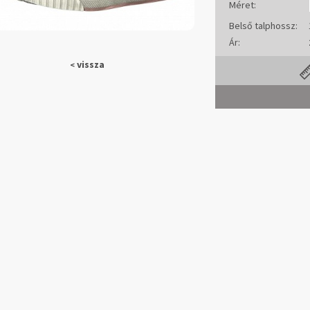
Méret:
Belső talphossz:
Ár:
vissza
<