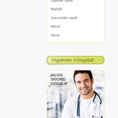
Supinált cipők
Márkák
Szezonális cipők
Méret
Akció
Ingyenes vizsgálat
.