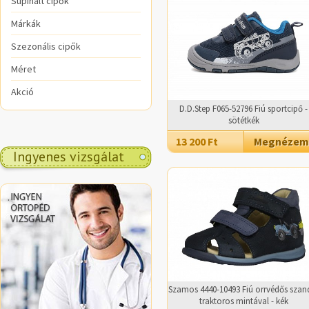
Supinált cipők
Márkák
Szezonális cipők
Méret
Akció
D.D.Step F065-52796 Fiú sportcipő -
sötétkék
13 200 Ft
Megnézem
Ingyenes vizsgálat
.
Szamos 4440-10493 Fiú orrvédős szan
traktoros mintával - kék