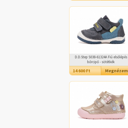
D.D.Step S038-61324A Fiú elsőlépés
bőrcipő - sötétkék
14 600 Ft
Megnézem