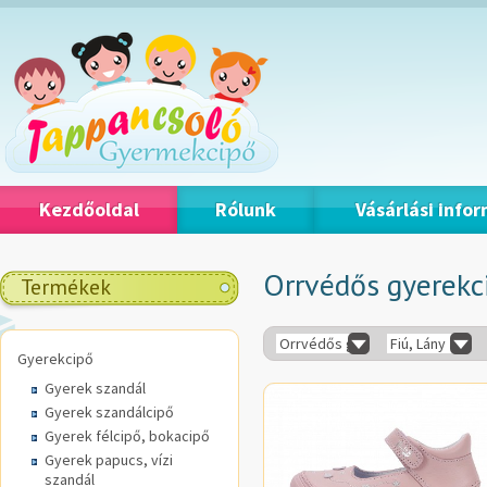
Kezdőoldal
Rólunk
Vásárlási info
Orrvédős gyerekc
Termékek
Orrvédős gyerekcipő
Fiú, Lány
Gyerekcipő
Gyerek szandál
Gyerek szandálcipő
Gyerek félcipő, bokacipő
Gyerek papucs, vízi
szandál