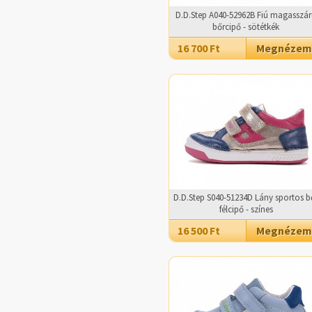
D.D.Step A040-52962B Fiú magasszá
bőrcipő - sötétkék
16 700 Ft
Megnézem
D.D.Step S040-51234D Lány sportos b
félcipő - színes
16 500 Ft
Megnézem