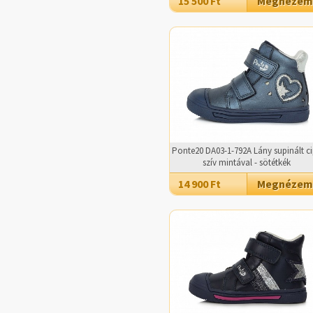
15 500 Ft
Megnézem
Ponte20 DA03-1-792A Lány supinált c
szív mintával - sötétkék
14 900 Ft
Megnézem