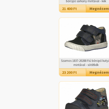
bőrcipő sárkány mintával - kék
21 400 Ft
Megnézem
Szamos 1837-20288 Fiú bőrcipő kuty
mintával - sötétkék
23 200 Ft
Megnézem