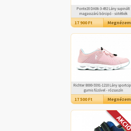
Ponte20 DA06-3-492 Lány supinált
magasszárú bőrcipő - sötétkék
17 900 Ft
Megnézem
Richter 8000-5591-1210 Lány sportci
gumis fűzővel - rózsaszín
17 500 Ft
Megnézem