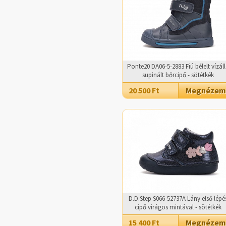
Ponte20 DA06-5-2883 Fiú bélelt vízál
supinált bőrcipő - sötétkék
20 500 Ft
Megnézem
D.D.Step S066-52737A Lány első lépé
cipő virágos mintával - sötétkék
15 400 Ft
Megnézem