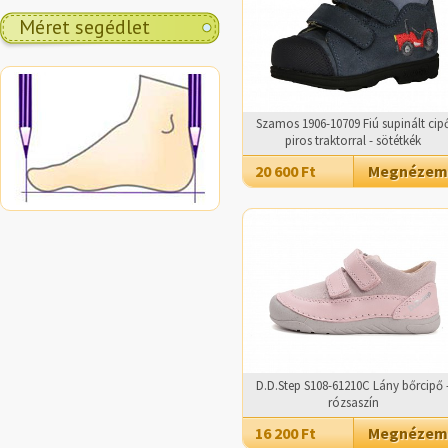
Méret segédlet
Szamos 1906-10709 Fiú supinált cip
piros traktorral - sötétkék
20 600 Ft
Megnézem
D.D.Step S108-61210C Lány bőrcipő 
rózsaszín
16 200 Ft
Megnézem