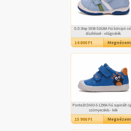
D.D.Step S038-51626A Fiú bőrcipő csí
díszítéssel - világoskék
14 800 Ft
Megnézem
Ponte20 DA03-5-1290A Fiú supinált ci
szörnyecskés - kék
15 900 Ft
Megnézem