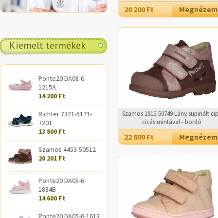
20 200 Ft
Megnézem
Kiemelt termékek
Ponte20 DA08-6-
1215A
14 200 Ft
Richter 7321-5171-
Szamos 1915-50749 Lány supinált ci
cicás mintával - bordó
7201
13 800 Ft
22 600 Ft
Megnézem
Szamos 4453-50512
20 201 Ft
Ponte20 DA05-6-
1884B
14 600 Ft
Ponte20 DA05-6-1613