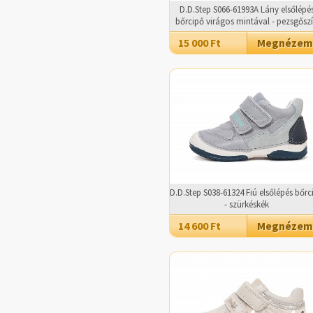
D.D.Step S066-61993A Lány elsőlépé
bőrcipő virágos mintával - pezsgősz
15 000 Ft
Megnézem
D.D.Step S038-61324 Fiú elsőlépés bőrc
- szürkéskék
14 600 Ft
Megnézem