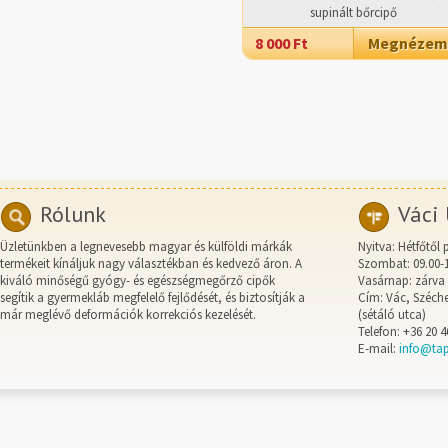
supinált bőrcipő
8 000 Ft
Megnézem
Rólunk
Váci 
Üzletünkben a legnevesebb magyar és külföldi márkák
Nyitva: Hétfőtől 
termékeit kínáljuk nagy választékban és kedvező áron. A
Szombat: 09.00-
kiváló minőségű gyógy- és egészségmegőrző cipők
Vasárnap: zárva
segítik a gyermekláb megfelelő fejlődését, és biztosítják a
Cím: Vác, Széche
már meglévő deformációk korrekciós kezelését.
(sétáló utca)
Telefon: +36 20 4
E-mail:
info@ta