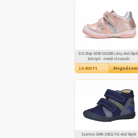
D.D.Step S038-51626B Lány első lépé
bőrcipő - metál rózsaszín
14 400 Ft
Megnézem
Szamos 1845-10821 Fiú első lépés