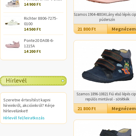
14 900 Ft
Szamos 1904-40034 Lány első lépés cip
Richter 8806-7275-
púderszín
0100
21 800 Ft
Megnézem
14 500 Ft
Ponte20 DA08-6-
1215A
14 200 Ft
Hírlevél
Szamos 1896-10821 Fiú első lépés ci
repülős mintával - sötétkék
Szeretne értesítést kapni
híreinkről, akcióinkról? Kérje
21 800 Ft
Megnézem
hírlevelünket!
Hírlevél fel/leiratkozás