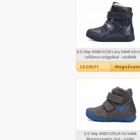
D.D.Step W068-52320 Lány bélelt bőrc
csillámos virágokkal - sötétkék
18 500 Ft
Megnézem
D.D.Step W082-52912A Fiú bélelt
fényvisszaverős cipő - szürke