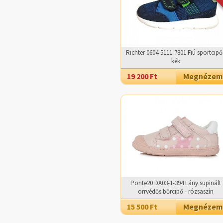
Richter 0604-5111-7801 Fiú sportcipő
kék
19 200 Ft
Megnézem
Ponte20 DA03-1-394 Lány supinált
orrvédős bőrcipő - rózsaszín
15 500 Ft
Megnézem