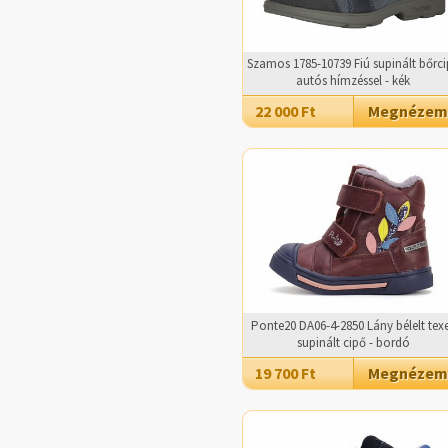
Szamos 1785-10739 Fiú supinált bőrc
autós hímzéssel - kék
22 000 Ft
Megnézem
Ponte20 DA06-4-2850 Lány bélelt tex
supinált cipő - bordó
19 700 Ft
Megnézem