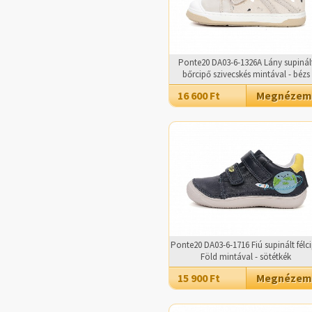
Ponte20 DA03-6-1326A Lány supinál
bőrcipő szivecskés mintával - bézs
16 600 Ft
Megnézem
Ponte20 DA03-6-1716 Fiú supinált félc
Föld mintával - sötétkék
15 900 Ft
Megnézem