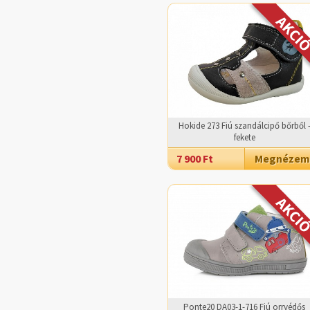
Hokide 273 Fiú szandálcipő bőrből 
fekete
7 900 Ft
Megnézem
Ponte20 DA03-1-716 Fiú orrvédős