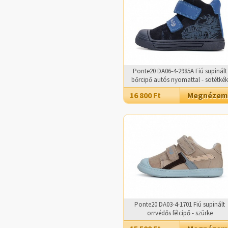
Ponte20 DA06-4-2985A Fiú supinált
bőrcipő autós nyomattal - sötétkék
16 800 Ft
Megnézem
Ponte20 DA03-4-1701 Fiú supinált
orrvédős félcipő - szürke