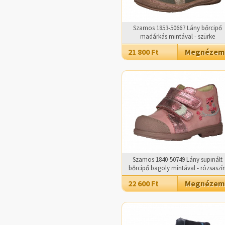
Szamos 1853-50667 Lány bőrcipő
madárkás mintával - szürke
21 800 Ft
Megnézem
Szamos 1840-50749 Lány supinált
bőrcipő bagoly mintával - rózsaszí
22 600 Ft
Megnézem