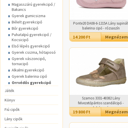
Magasszárú gyerekcipő /
Bakancs
Gyerek gumicsizma
Bélelt gyerekcipő
Ponte20 DA08-6-1215A Lány supinál
Bőr gyerekcipő
balerina cipő - rózsaszín
Puhatalpú gyerekcipő /
14 200 Ft
Megnézem
Kocsicipő
Első lépés gyerekcipő
Gyerek csizma, hótaposó
Gyerek vászoncipő,
tornacipő
Alkalmi gyerekcipő
Gyerek balerina cipő
Orrvédős gyerekcipő
Játék
Szamos 3331-40382 Lány
Könyv
felvezetőpántos szandálcipő -
dohányszín
Fiú cipők
19 800 Ft
Megnézem
Lány cipők