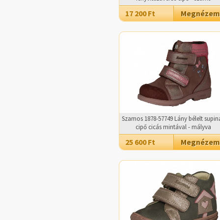
17 200 Ft
Megnézem
Szamos 1878-57749 Lány bélelt supiná
cipő cicás mintával - mályva
25 600 Ft
Megnézem