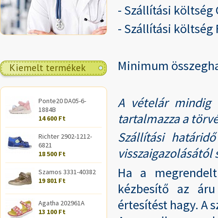
- Szállítási költs
- Szállítási költs
Minimum összegh
Kiemelt termékek
A vételár mindig 
Ponte20 DA05-6-
1884B
tartalmazza a törvé
14 600 Ft
Szállítási határi
Richter 2902-1212-
6821
visszaigazolásától
18 500 Ft
Ha a megrendel
Szamos 3331-40382
19 801 Ft
kézbesítő az áru
értesítést hagy. A 
Agatha 202961A
13 100 Ft