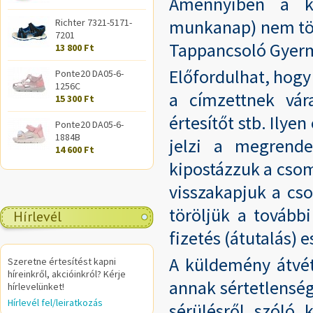
Amennyiben a ké
munkanap) nem tör
Richter 7321-5171-
7201
Tappancsoló Gyerm
13 800 Ft
Előfordulhat, hogy
Ponte20 DA05-6-
1256C
a címzettnek vára
15 300 Ft
értesítőt stb. Ily
Ponte20 DA05-6-
1884B
jelzi a megrendel
14 600 Ft
kipostázzuk a cso
visszakapjuk a cs
töröljük a további
Hírlevél
fizetés (átutalás) e
A küldemény átvét
Szeretne értesítést kapni
híreinkről, akcióinkról? Kérje
annak sértetlenség
hírlevelünket!
Hírlevél fel/leiratkozás
sérülésről szóló 