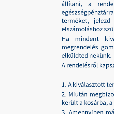
állítani, a rend
egészségpénztárra 
terméket, jelez
elszámoláshoz szü
Ha mindent kivá
megrendelés gombr
elküldted nekünk.
A rendelésről kaps
1. A kiválasztott 
2. Miután megbizo
került a kosárba, 
3. Amennyiben már