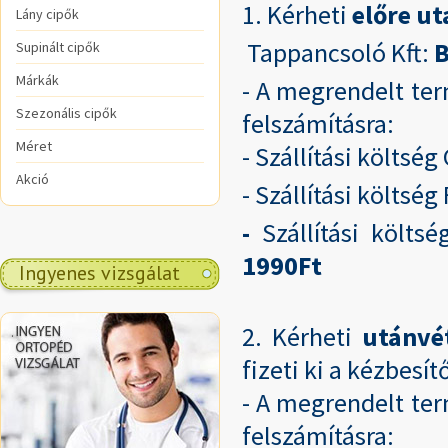
1. Kérheti
előre ut
Lány cipők
Tappancsoló Kft:
Supinált cipők
Márkák
- A megrendelt ter
Szezonális cipők
felszámításra:
Méret
- Szállítási költs
Akció
- Szállítási költs
-
Szállítási költs
1990Ft
Ingyenes vizsgálat
2. Kérheti
utánvé
.
fizeti ki a kézbesít
- A megrendelt ter
felszámításra: