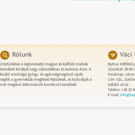
Rólunk
Váci 
Üzletünkben a legnevesebb magyar és külföldi márkák
Nyitva: Hétfőtől 
termékeit kínáljuk nagy választékban és kedvező áron. A
Szombat: 09.00-
kiváló minőségű gyógy- és egészségmegőrző cipők
Vasárnap: zárva
segítik a gyermekláb megfelelő fejlődését, és biztosítják a
Cím: Vác, Széche
már meglévő deformációk korrekciós kezelését.
(sétáló utca)
Telefon: +36 20 4
E-mail:
info@ta