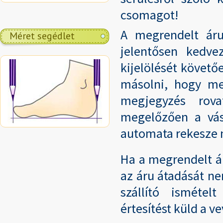
csomagot!
A megrendelt áru
Méret segédlet
jelentősen kedv
kijelölését követőe
másolni, hogy me
megjegyzés rova
megelőzően a vás
automata rekesze ny
Ha a megrendelt á
az áru átadását nem
szállító ismétel
értesítést küld a v