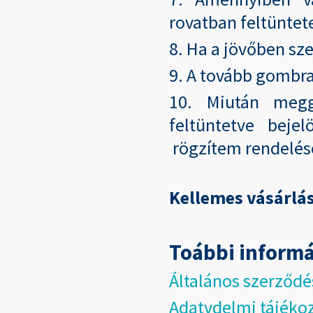
rovatban feltünte
8. Ha a jövőben sze
9. A tovább gombra
10. Miután meg
feltüntetve beje
rögzítem rendelé
Kellemes vásárlá
Toábbi inform
Általános szerződés
Adatvdelmi tájéko