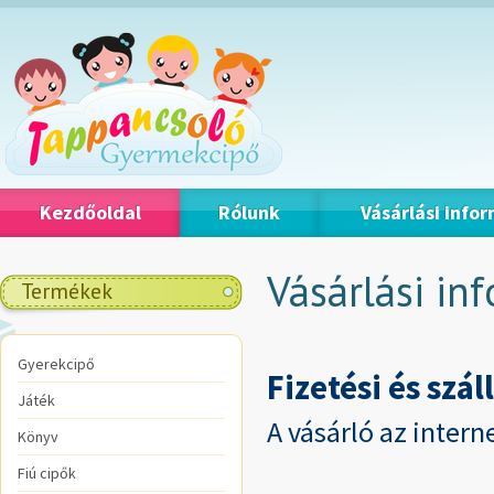
Kezdőoldal
Rólunk
Vásárlási info
Vásárlási in
Termékek
Gyerekcipő
Fizetési és szál
Játék
A vásárló az intern
Könyv
Fiú cipők