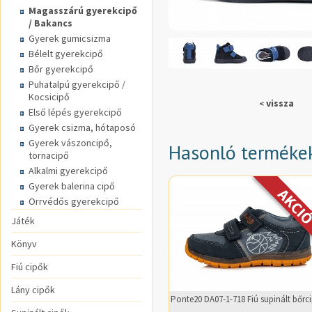
Magasszárú gyerekcipő
/ Bakancs
Gyerek gumicsizma
Bélelt gyerekcipő
Bőr gyerekcipő
Puhatalpú gyerekcipő /
Kocsicipő
vissza
<
Első lépés gyerekcipő
Gyerek csizma, hótaposó
Gyerek vászoncipő,
Hasonló terméke
tornacipő
Alkalmi gyerekcipő
Gyerek balerina cipő
Orrvédős gyerekcipő
Játék
Könyv
Fiú cipők
Lány cipők
Ponte20 DA07-1-718 Fiú supinált bőrc