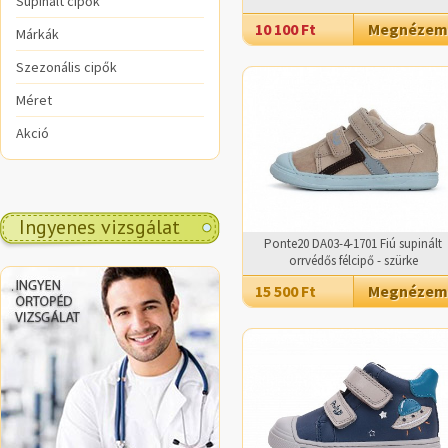
Supinált cipők
10 100 Ft
Megnézem
Márkák
Szezonális cipők
Méret
Akció
Ingyenes vizsgálat
Ponte20 DA03-4-1701 Fiú supinált
orrvédős félcipő - szürke
.
15 500 Ft
Megnézem