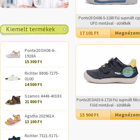
Ponte20 DA06-5-1180 Fiú supinált ci
UFO mintával - sötétkék
Kiemelt termékek
17 101 Ft
Megnézem
Ponte20 DA08-6-
1928A
15 300 Ft
Richter 8806-7275-
0100
14 500 Ft
Szamos 4448-40183
Ponte20 DA03-6-1716 Fiú supinált félc
21 800 Ft
Föld mintával - sötétkék
15 900 Ft
Megnézem
Agatha 202961A
13 100 Ft
Richter 7321-5171-