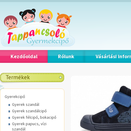
Kezdőoldal
Rólunk
Vásárlási info
Termékek
Gyerekcipő
Gyerek szandál
Gyerek szandálcipő
Gyerek félcipő, bokacipő
Gyerek papucs, vízi
szandál