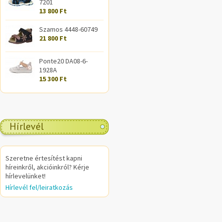
7201
13 800 Ft
Szamos 4448-60749
21 800 Ft
Ponte20 DA08-6-
1928A
15 300 Ft
Hírlevél
Szeretne értesítést kapni
híreinkről, akcióinkról? Kérje
hírlevelünket!
Hírlevél fel/leiratkozás