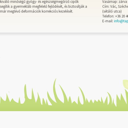
kiváló minőségű gyógy- és egészségmegőrző cipők
Vasárnap: zárva
segítik a gyermekláb megfelelő fejlődését, és biztosítják a
Cím: Vác, Széche
már meglévő deformációk korrekciós kezelését.
(sétáló utca)
Telefon: +36 20 4
E-mail:
info@ta