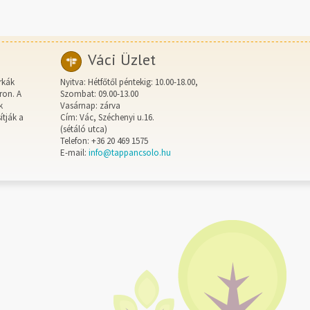
Váci Üzlet
rkák
Nyitva: Hétfőtől péntekig: 10.00-18.00,
ron. A
Szombat: 09.00-13.00
k
Vasárnap: zárva
ítják a
Cím: Vác, Széchenyi u.16.
(sétáló utca)
Telefon: +36 20 469 1575
E-mail:
info@tappancsolo.hu