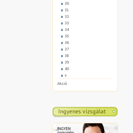
30
31
32
33
34
35
36
37
38
39
40
x
Akció
Ingyenes vizsgálat
.