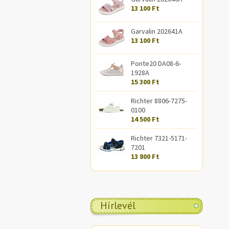
13 100 Ft
Garvalin 202641A
13 100 Ft
Ponte20 DA08-6-
1928A
15 300 Ft
Richter 8806-7275-
0100
14 500 Ft
Richter 7321-5171-
7201
13 800 Ft
Hírlevél