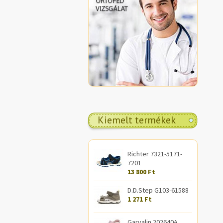
Kiemelt termékek
Richter 7321-5171-
7201
13 800 Ft
D.D.Step G103-61588
1 271 Ft
Garvalin 202640A