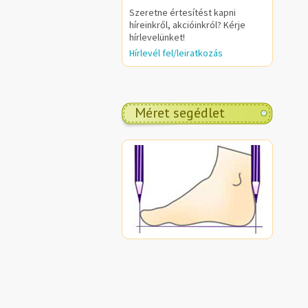
Szeretne értesítést kapni
híreinkről, akcióinkról? Kérje
hírlevelünket!
Hírlevél fel/leiratkozás
Méret segédlet