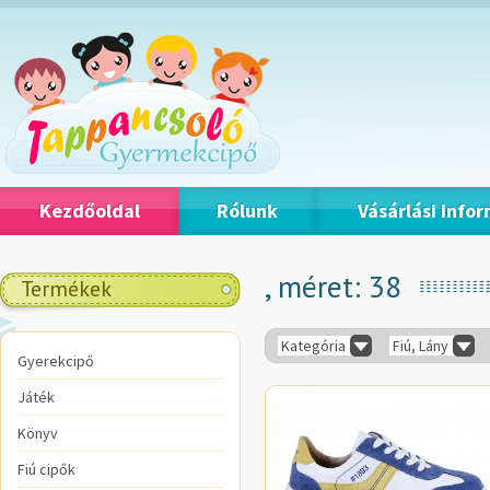
Kezdőoldal
Rólunk
Vásárlási info
, méret: 38
Termékek
Kategória
Fiú, Lány
Gyerekcipő
Játék
Könyv
Fiú cipők