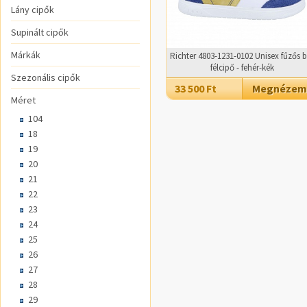
Lány cipők
Supinált cipők
Márkák
Richter 4803-1231-0102 Unisex fűzős b
félcipő - fehér-kék
Szezonális cipők
33 500 Ft
Megnézem
Méret
104
18
19
20
21
22
23
24
25
26
27
28
29