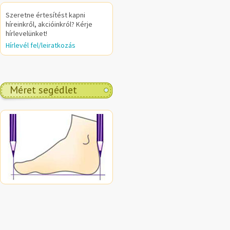
Szeretne értesítést kapni
híreinkről, akcióinkról? Kérje
hírlevelünket!
Hírlevél fel/leiratkozás
Méret segédlet