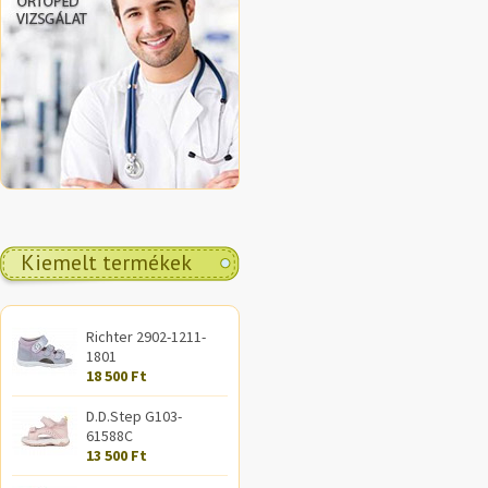
Kiemelt termékek
Richter 2902-1211-
1801
18 500 Ft
D.D.Step G103-
61588C
13 500 Ft