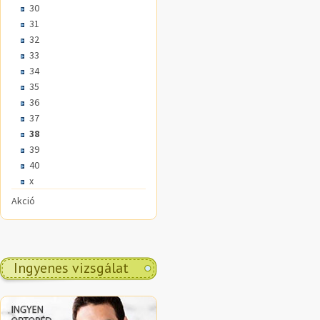
30
31
32
33
34
35
36
37
38
39
40
x
Akció
Ingyenes vizsgálat
.