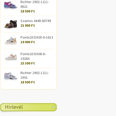
Richter 2902-1211-
6621
18 500 Ft
Szamos 4448-60749
21 800 Ft
Ponte20 DA05-6-1613
14 900 Ft
Ponte20 DA08-6-
1928A
15 300 Ft
Richter 2902-1211-
1801
18 500 Ft
Hírlevél