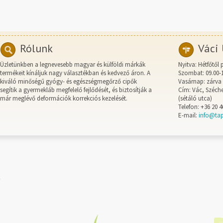
Rólunk
Váci 
Üzletünkben a legnevesebb magyar és külföldi márkák
Nyitva: Hétfőtől 
termékeit kínáljuk nagy választékban és kedvező áron. A
Szombat: 09.00-
kiváló minőségű gyógy- és egészségmegőrző cipők
Vasárnap: zárva
segítik a gyermekláb megfelelő fejlődését, és biztosítják a
Cím: Vác, Széche
már meglévő deformációk korrekciós kezelését.
(sétáló utca)
Telefon: +36 20 4
E-mail:
info@ta